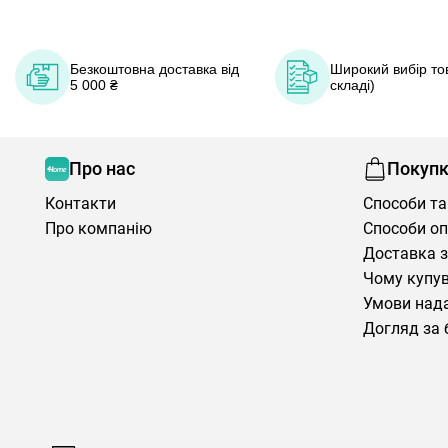
Безкоштовна доставка від
Широкий вибір тов
5 000 ₴
складі)
Про нас
Покуп
Контакти
Способи та
Про компанію
Способи о
Доставка з
Чому купув
Умови нада
Догляд за 