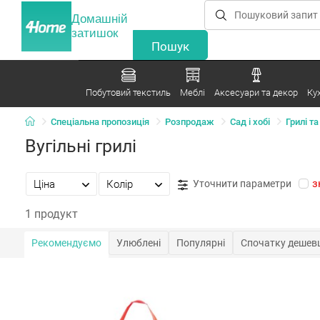
Домашній
затишок
Побутовий текстиль
Меблі
Аксесуари та декор
Ку
Спеціальна пропозиція
Розпродаж
Сад і хобі
Грилі т
Вугільні грилі
з
Ціна
Колір
Уточнити параметри
1 продукт
Рекомендуємо
Улюблені
Популярні
Спочатку дешев