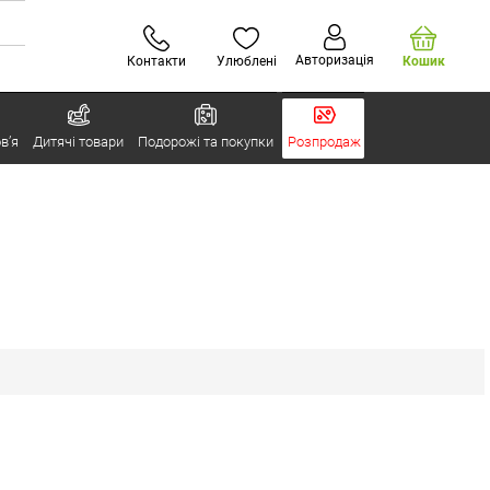
Авторизація
Контакти
Улюблені
Кошик
в’я
Дитячі товари
Подорожі та покупки
Розпродаж