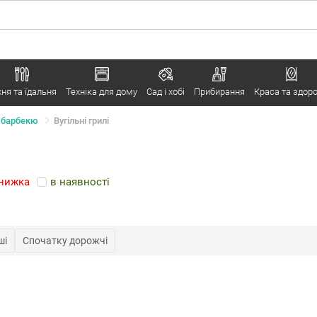
хня та їдальня
Техніка для дому
Сад і хобі
Прибирання
Краса та здоро
а барбекю
Вугільні грилі
нижка
в наявності
ші
Спочатку дорожчі