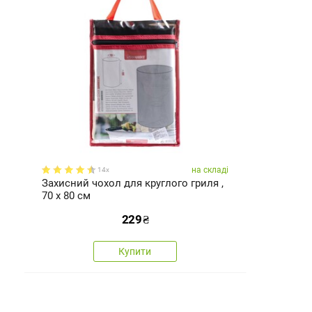
на складі
14x
Захисний чохол для круглого гриля ,
70 x 80 см
229
₴
Купити