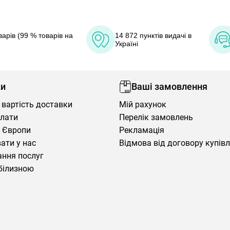
арів (99 % товарів на
14 872 пунктів видачі в
Україні
ки
Ваші замовлення
 вартість доставки
Мій рахунок
плати
Перелік замовлень
 Європи
Рекламація
ати у нас
Відмова від договору купів
ння послуг
білизною