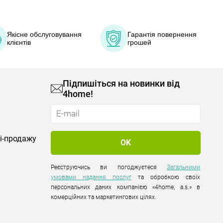
Якісне обслуговування
Гарантія повернення
клієнтів
грошей
Підпишіться на новинки від
4home!
лі-продажу
Реєструючись ви погоджуєтеся
Загальними
умовами надання послуг
та обробкою своїх
персональних даних компанією «4home, a.s.» в
комерційних та маркетингових цілях.