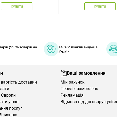
Купити
Купити
арів (99 % товарів на
14 872 пунктів видачі в
Україні
ки
Ваші замовлення
 вартість доставки
Мій рахунок
плати
Перелік замовлень
 Європи
Рекламація
ати у нас
Відмова від договору купів
ння послуг
білизною