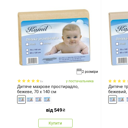
2 розміри
у постачальника
6x
Дитяче махрове простирадло,
Дитяче т
бежеве, 70 x 140 см
бежевий, 
від
549
₴
Купити