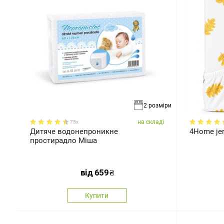
2 розміри
на складі
75x
Дитяче водонепроникне
4Home je
простирадло Міша
від
659
₴
Купити