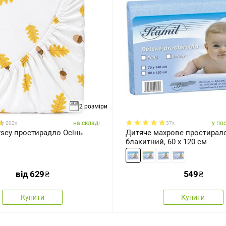
2 розміри
на складі
у по
202x
37x
rsey простирадло Осінь
Дитяче махрове простирало
блакитний, 60 x 120 см
від
629
₴
549
₴
Купити
Купити