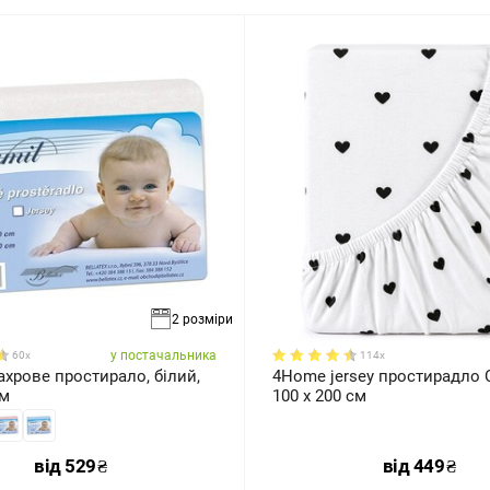
2 розміри
у постачальника
60x
114x
хрове простирало, білий,
4Home jersey простирадло 
см
100 x 200 см
від
529
₴
від
449
₴