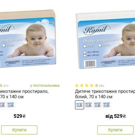
у постачальника
47x
68x
рикотажне простирало,
Дитяче трикотажне простир
70 x 140 см
білий, 70 x 140 см
529
₴
від
529
₴
Купити
Купити