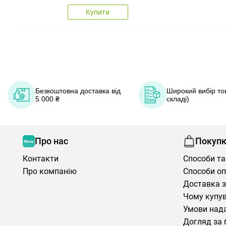
Купити
Безкоштовна доставка від
Широкий вибір тов
5 000 ₴
складі)
Про нас
Покуп
Контакти
Способи та
Про компанію
Способи о
Доставка з
Чому купув
Умови нада
Догляд за 