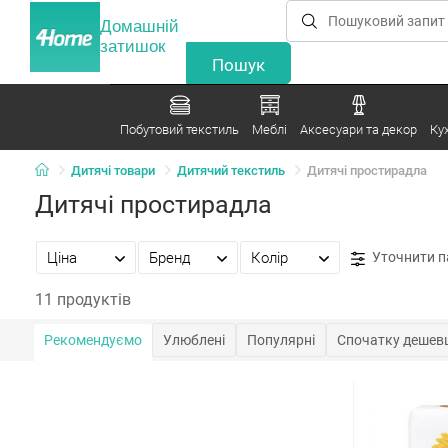
Домашній
затишок
Побутовий текстиль
Меблі
Аксесуари та декор
Ку
Дитячі товари
Дитячий текстиль
Дитячі простирадла
Дитячі простирадла
Ціна
Бренд
Колір
Уточнити 
11 продуктів
Рекомендуємо
Улюблені
Популярні
Спочатку дешев