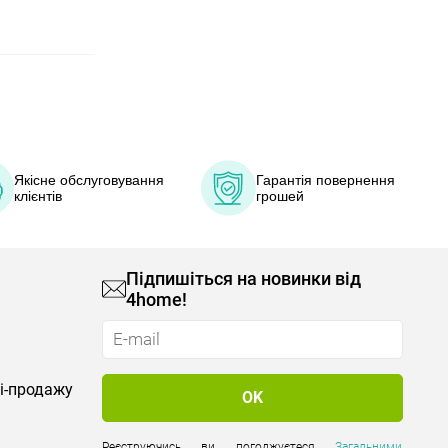
Якісне обслуговування
Гарантія повернення
клієнтів
грошей
Підпишіться на новинки від
4home!
лі-продажу
Реєструючись ви погоджуєтеся
Загальними