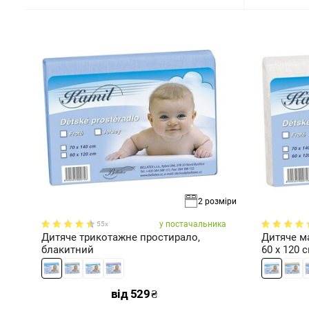
2 розміри
у постачальника
55x
Дитяче трикотажне простирало,
Дитяче ма
блакитний
60 x 120 
від
529
₴