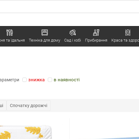
хня та їдальня
Техніка для дому
Сад і хобі
Прибирання
Краса та здоро
знижка
в наявності
параметри
ші
Спочатку дорожчі