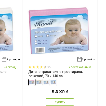
2 розміри
2 розміри
на складі
у постачальника
56x
ало,
Дитяче трикотажне простирало,
рожевий, 70 x 140 см
від
529
₴
Купити