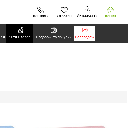
Авторизація
Контакти
Улюблені
Кошик
в’я
Дитячі товари
Подорожі та покупки
Розпродаж