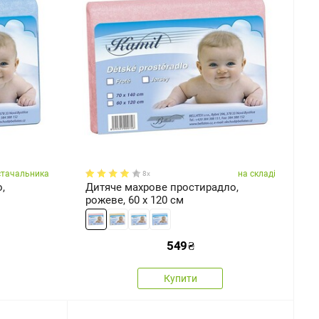
стачальника
на складі
8x
,
Дитяче махрове простирадло,
рожеве, 60 x 120 см
549
₴
Купити