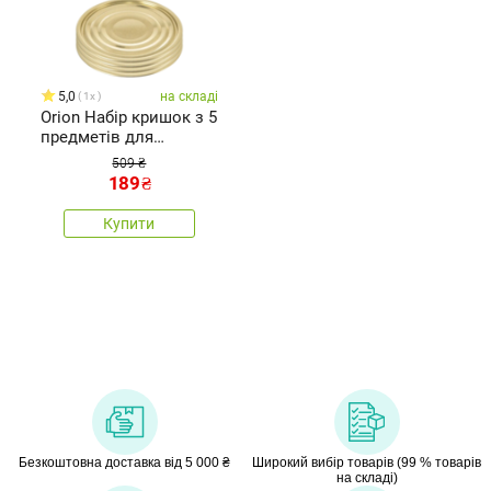
5,0
на складі
1x
Orion Набір кришок з 5
предметів для
бляшаних банок, діам.
509 ₴
11 см
189
₴
Купити
Безкоштовна доставка від 5 000 ₴
Широкий вибір товарів (99 % товарів
на складі)