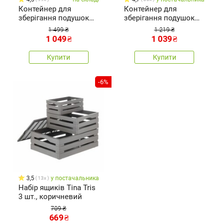
Контейнер для
Контейнер для
зберігання подушок
зберігання подушок
для сидіння Woody
для сидіння Woody
1 499 ₴
1 219 ₴
коричневий, 90 л
сірий, 90 л
1 049
₴
1 039
₴
Купити
Купити
-6%
3,5
у постачальника
13x
Набір ящиків Tina Tris
3 шт., коричневий
709 ₴
669
₴