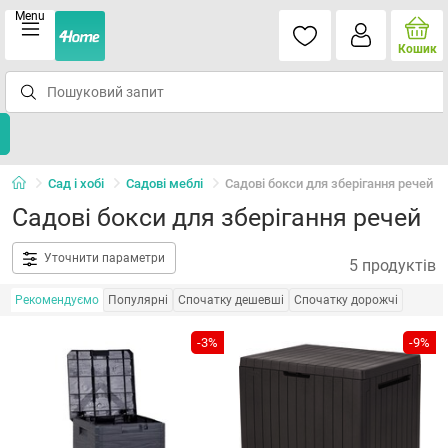
Menu
Кошик
Сад і хобі
Садові меблі
Садові бокси для зберігання речей
Садові бокси для зберігання речей
Уточнити параметри
5 продуктів
Рекомендуємо
Популярні
Спочатку дешевші
Спочатку дорожчі
-3%
-9%