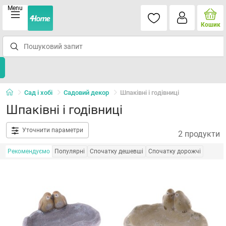
Menu
Кошик
Сад і хобі
Садовий декор
Шпаківні і годівниці
Шпаківні і годівниці
Уточнити параметри
2 продукти
Рекомендуємо
Популярні
Спочатку дешевші
Спочатку дорожчі