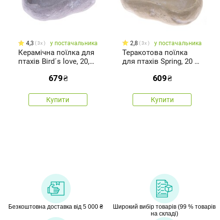
4,3
у постачальника
2,8
у постачальника
3x
3x
Керамічна поїлка для
Теракотова поїлка
птахів Bird´s love, 20,2
для птахів Spring, 20 х
х 10,3 х 15,7 см
10 х 15,5 см
679
₴
609
₴
Купити
Купити
Безкоштовна доставка від 5 000 ₴
Широкий вибір товарів (99 % товарів
на складі)