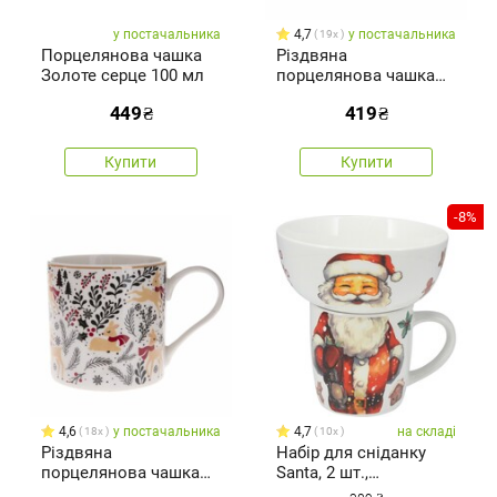
у постачальника
4,7
у постачальника
19x
Порцелянова чашка
Різдвяна
Золоте серце 100 мл
порцелянова чашка
Winter Forest, 400 мл
449
₴
419
₴
Купити
Купити
-8%
4,6
у постачальника
4,7
на складі
18x
10x
Різдвяна
Набір для сніданку
порцелянова чашка
Santa, 2 шт.,
Mistletoe, 400 мл
порцеляна