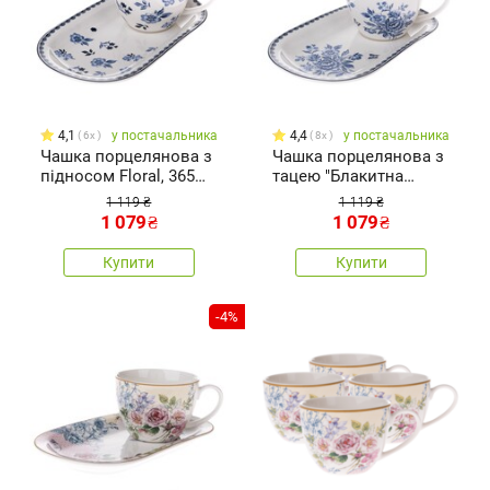
4,1
у постачальника
4,4
у постачальника
6x
8x
Чашка порцелянова з
Чашка порцелянова з
підносом Floral, 365
тацею "Блакитна
мл
троянда", 445 мл
1 119 ₴
1 119 ₴
1 079
₴
1 079
₴
Купити
Купити
-4%