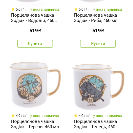
5,0
у постачальника
5,0
у постачальника
5x
3x
Порцелянова чашка
Порцелянова чашка
Зодіак - Водолій, 460
Зодіак - Риба, 460 мл
мл
519
₴
519
₴
Купити
Купити
4,9
у постачальника
4,0
у постачальника
6x
4x
Порцелянова чашка
Порцелянова чашка
Зодіак - Терези, 460 мл
Зодіак - Телець, 460
мл