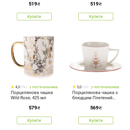
519
₴
519
₴
Купити
Купити
4,3
у постачальника
5,0
у постачальника
7x
1x
Порцелянова чашка
Порцелянова чашка з
Wild Rose, 425 мл
блюдцем Плетений
ялинка 110 мл
579
₴
569
₴
Купити
Купити