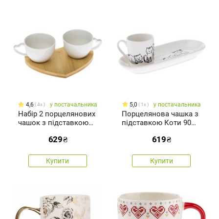
4,6
у постачальника
5,0
у постачальника
4x
1x
Набір 2 порцелянових
Порцелянова чашка з
чашок з підставкою
підставкою Коти 90
Серце
мл
629
₴
619
₴
Купити
Купити