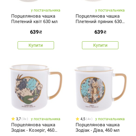
у постачальника
у постачальника
Порцелянова чашка
Порцелянова чашка
Плетений квіт 630 мл
Плетений пряник 630
мл
639
₴
639
₴
Купити
Купити
3,7
у постачальника
4,5
у постачальника
3x
4x
Порцелянова чашка
Порцелянова чашка
Зодіак - Козеріг, 460
Зодіак - Діва, 460 мл
мл