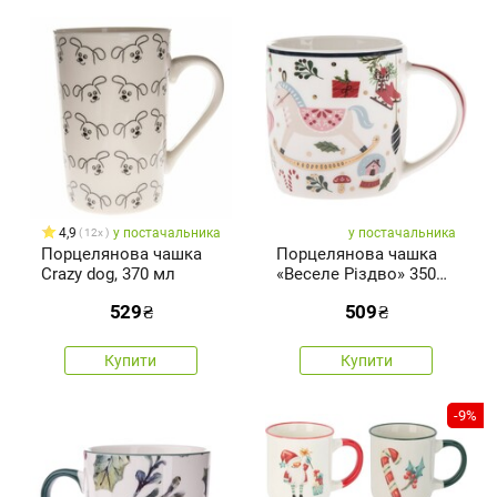
4,9
у постачальника
у постачальника
12x
Порцелянова чашка
Порцелянова чашка
Crazy dog, 370 мл
«Веселе Різдво» 350
мл
529
₴
509
₴
Купити
Купити
-9%