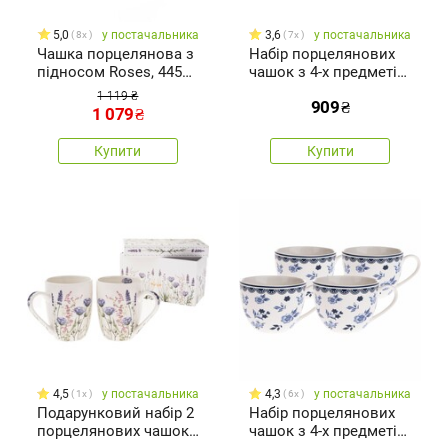
5,0
у постачальника
3,6
у постачальника
8x
7x
Чашка порцелянова з
Набір порцелянових
підносом Roses, 445
чашок з 4-х предметів
мл
Roses, 90 мл
1 119 ₴
909
₴
1 079
₴
Купити
Купити
4,5
у постачальника
4,3
у постачальника
1x
6x
Подарунковий набір 2
Набір порцелянових
порцелянових чашок
чашок з 4-х предметів