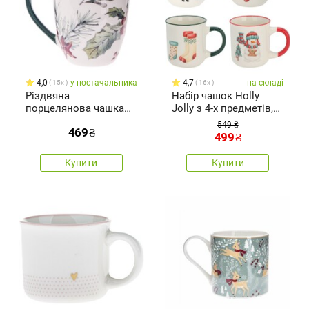
4,0
у постачальника
4,7
на складі
15x
16x
Різдвяна
Набір чашок Holly
порцелянова чашка
Jolly з 4-х предметів,
Needle, 350 мл
200 мл, порцеляна
549 ₴
469
₴
499
₴
Купити
Купити