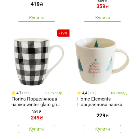
389 ₴
419
₴
359
₴
Купити
Купити
-19%
4,7
на складі
4,4
на складі
16x
17x
Florina Порцелянова
Home Elements
чашка winter glam grid,
Порцелянова чашка з
340 мл
різдвяним дизайном
309 ₴
229
₴
Ліс 300 мл у
249
₴
подарунковій
упаковці
Купити
Купити