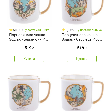
5,0
у постачальника
5,0
у постачальника
6x
2x
Порцелянова чашка
Порцелянова чашка
Зодіак - Близнюки, 460
Зодіак - Стрілець, 460
мл
мл
519
₴
519
₴
Купити
Купити