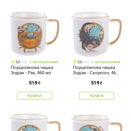
5,0
у постачальника
5,0
у постачальника
2x
3x
Порцелянова чашка
Порцелянова чашка
Зодіак - Рак, 460 мл
Зодіак - Скорпіон, 460
мл
519
₴
519
₴
Купити
Купити