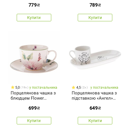
Літня галявина 350 мл
Floral, 90 мл
779
₴
789
₴
Купити
Купити
5,0
у постачальника
4,5
у постачальника
19x
2x
Порцелянова чашка з
Порцелянова чашка з
блюдцем Flower
підставкою «Ангел»
Garden, 260 мл
90 мл
699
₴
649
₴
Купити
Купити