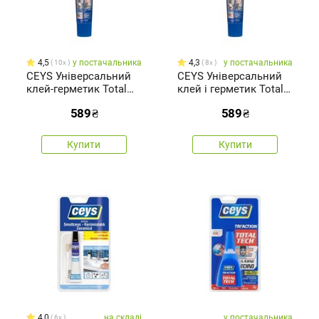
4,5
у постачальника
4,3
у постачальника
10x
8x
CEYS Універсальний
CEYS Універсальний
клей-герметик Total
клей і герметик Total
tech express, білий
tech express, прозорий
589
₴
589
₴
Купити
Купити
4,0
на складі
у постачальника
6x