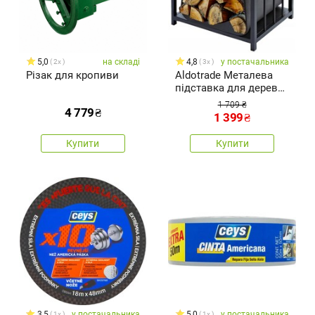
5,0
на складі
4,8
у постачальника
2x
3x
Різак для кропиви
Aldotrade Металева
підставка для дерева
з сумкою для
1 709 ₴
4 779
₴
перенесення, 51 x 37 x
1 399
₴
50,5 см
Купити
Купити
3,5
у постачальника
5,0
у постачальника
1x
1x