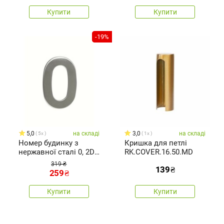
Купити
Купити
-19%
5,0
на складі
3,0
на складі
5x
1x
Номер будинку з
Кришка для петлі
нержавної сталі 0, 2D
RK.COVER.16.50.MD
плоский
319 ₴
139
₴
259
₴
Купити
Купити