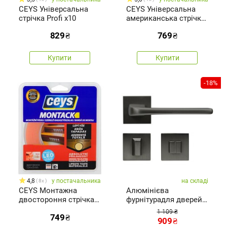
CEYS Універсальна
CEYS Універсальна
стрічка Profi x10
американська стрічка
Tack express, 50 м
829
₴
769
₴
Купити
Купити
-18%
4,8
у постачальника
на складі
8x
CEYS Монтажна
Алюмінієва
двостороння стрічка
фурнітурадля дверей
Monta 10 м
RK.C36.CORTINA.WC.ANT
1 109 ₴
749
₴
909
₴