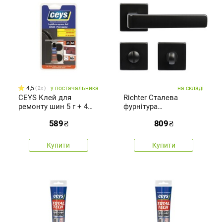
4,5
у постачальника
на складі
2x
CEYS Клей для
Richter Сталевa
ремонту шин 5 г + 4
фурнітура
латки
RK.ZADAR.WC.CE
589
₴
809
₴
Купити
Купити