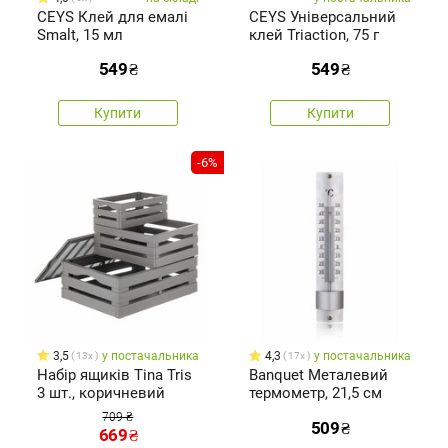
CEYS Клей для емалі
CEYS Універсальний
Smalt, 15 мл
клей Triaction, 75 г
549
₴
549
₴
Купити
Купити
-6%
3,5
у постачальника
4,3
у постачальника
13x
17x
Набір ящиків Tina Tris
Banquet Металевий
3 шт., коричневий
термометр, 21,5 см
709 ₴
509
₴
669
₴