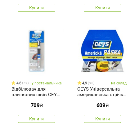
Купити
Купити
4,6
у постачальника
4,9
на складі
5x
9x
Відбілювач для
CEYS Універсальна
плиткових швів CEYS,
американська стрічка
7,4 мл
Tack express, 10 м
709
₴
609
₴
Купити
Купити