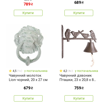
689
₴
789
₴
Купити
Купити
4,5
у постачальника
4,2
у постачальника
1x
6x
Чавунний молоток
Чавунний дзвоник
Lion чорний, 20 x 27 см
Пташки, 23 x 20,8 x 8
см
679
₴
759
₴
Купити
Купити