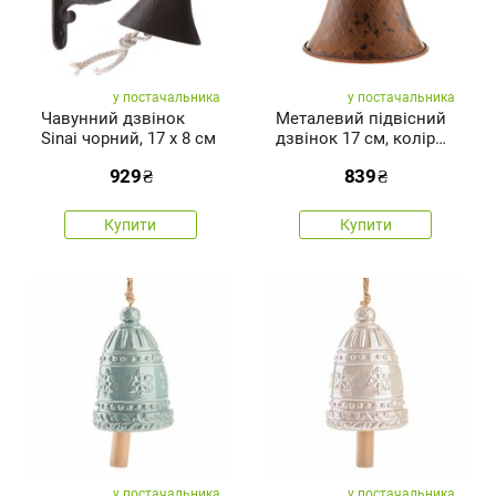
у постачальника
у постачальника
Чавунний дзвінок
Металевий підвісний
Sinai чорний, 17 x 8 см
дзвінок 17 см, колір
мідний,рустикальний
929
₴
839
₴
Купити
Купити
у постачальника
у постачальника