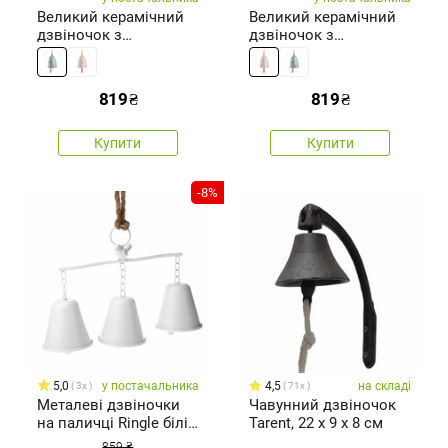
Великий керамічний
Великий керамічний
дзвіночок з
дзвіночок з
пластівцями 16 см,
пластівцями 16 см,
синій перламутр
кремовий перламутр
819
₴
819
₴
Купити
Купити
-8%
5,0
у постачальника
4,5
на складі
3x
71x
Металеві дзвіночки
Чавунний дзвіночок
на паличці Ringle білі,
Tarent, 22 x 9 x 8 см
28 х 20 см
859 ₴