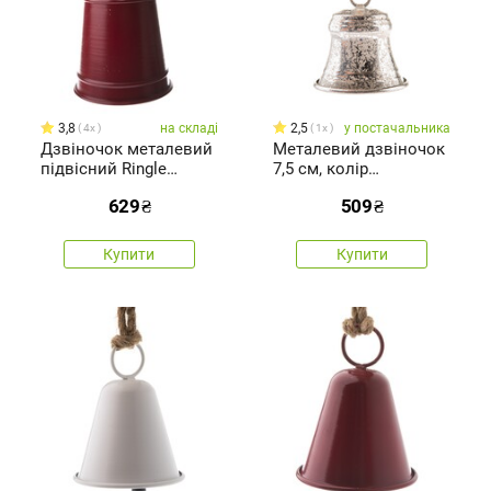
3,8
на складі
2,5
у постачальника
4x
1x
Дзвіночок металевий
Металевий дзвіночок
підвісний Ringle
7,5 см, колір
червоний, 12 х 20 см
срібний,рустикальний
629
₴
509
₴
Купити
Купити