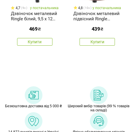
4,7
у постачальника
4,8
у постачальника
9x
10x
Дзвіночок металевий
Дзвіночок металевий
Ringle білий, 9,5 х 12
підвісний Ringle
см
червоний, 9,5 х 12 см
469
₴
439
₴
Купити
Купити
Безкоштовна доставка від 5 000 ₴
Широкий вибір товарів (99 % товарів
на складі)
14 872 пунктів видачі в Україні
Якісне обслуговування клієнтів