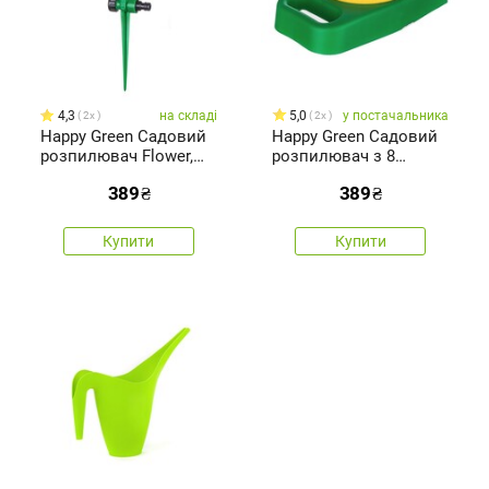
4,3
на складі
5,0
у постачальника
2x
2x
Happy Green Садовий
Happy Green Садовий
розпилювач Flower,
розпилювач з 8
зелений
функціями,зелений
389
₴
389
₴
Купити
Купити