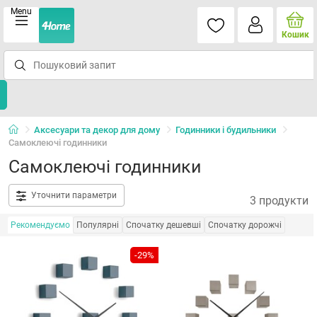
Menu
Кошик
Аксесуари та декор для дому
Годинники і будильники
Самоклеючі годинники
Самоклеючі годинники
Уточнити параметри
3 продукти
Рекомендуємо
Популярні
Спочатку дешевші
Спочатку дорожчі
-29%