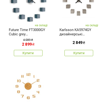
на складі
на складі
Future Time FT3000GY
Karlsson KA5974GY
Cubic grey
дизайнерські
Самоклеючий
настіннінаклейки-
4 089 ₴
2 849
₴
дизайнерський
годинник сірий,
2 899
₴
годинник, діам. 50 см
діаметр 80 см
Купити
Купити