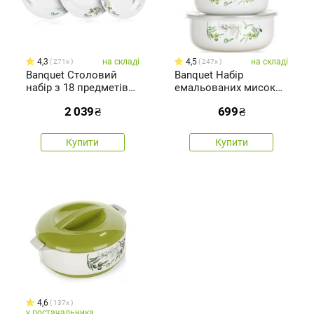
4,3
на складі
4,5
на складі
271x
247x
Banquet Столовий
Banquet Набір
набір з 18 предметів
емальованих мисок
Olives
Оливки
2 039
₴
699
₴
Купити
Купити
4,6
137x
у постачальника