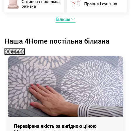
Сатинова постільна
Прання і сушіння
білизна
Більше
Наша 4Home постільна білизна
Previous
Перевірена якість за вигідною ціною