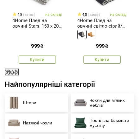
4,8
на складі
4,8
на складі
1818x
1468x
4Home Плед на
4Home Плед на
овчині Stars, 150 x 200
овчині світло-сірий/
см
антрацитовий, 150 x
200 см
999
₴
999
₴
Купити
Купити
Next
Найпопулярніші категорії
Чохли для м’яких
Штори
меблів
Постільна білизна з
Натяжні чохли
мусліну