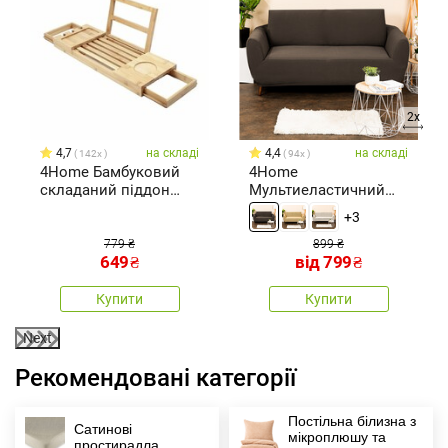
2x
4,7
на складі
4,4
на складі
142x
94x
4Home Бамбуковий
4Home
складаний піддон
Мультиеластичний
для ванни Royal
чохол для двомісного
+3
крісла
779 ₴
899 ₴
649
₴
від
799
₴
Купити
Купити
Next
Рекомендовані категорії
Постільна білизна з
Сатинові
мікроплюшу та
простирадла