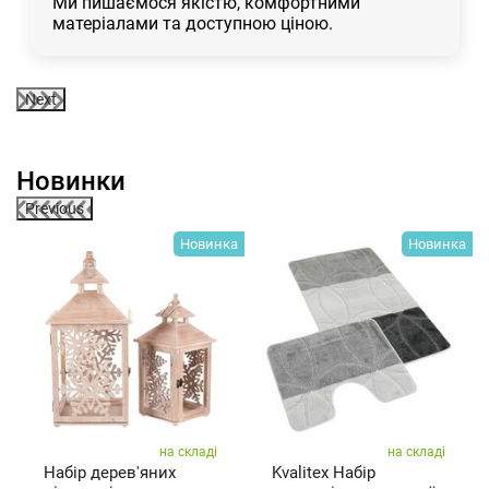
Ми пишаємося якістю, комфортними
матеріалами та доступною ціною.
Next
Новинки
Previous
ка
Новинка
Новинка
на складі
на складі
Набір дерев'яних
Kvalitex Набір