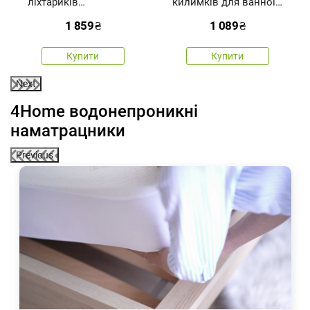
ліхтариків
килимків для ванної
«Сніжинка», 2
кімнати«Геометрія»,
1 859
₴
1 089
₴
шт.,натуральний колір
сірий, 60 × 100 см, 60 ×
50 см
Купити
Купити
Next
4Home водонепроникні
наматрацники
Previous