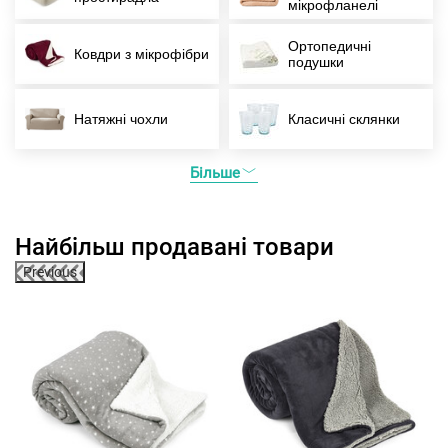
мікрофланелі
Ортопедичні
Ковдри з мікрофібри
подушки
Натяжні чохли
Класичні склянки
Більше
Найбільш продавані товари
Previous
0%