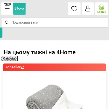
Menu
Кошик
На цьому тижні на 4Home
Previous
Topseller