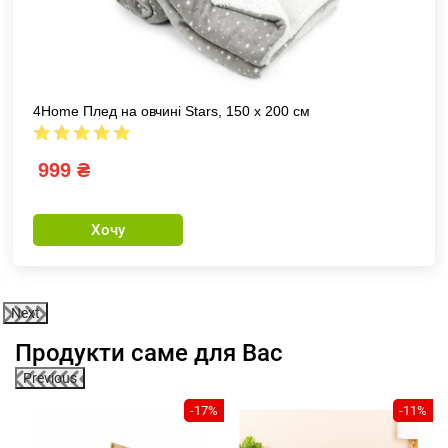
4Home Плед на овчині Stars, 150 x 200 см
999 ₴
Хочу
Next
Продукти саме для Вас
Previous
1%
-17%
-11%