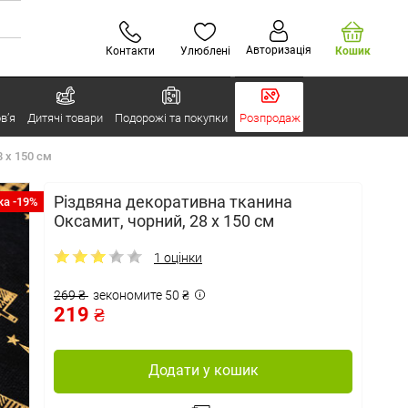
Авторизація
Контакти
Улюблені
Кошик
в’я
Дитячі товари
Подорожі та покупки
Розпродаж
 x 150 см
Різдвяна декоративна тканина
а -19%
Оксамит, чорний, 28 x 150 см
1 оцінки
269 ₴
зекономите 50 ₴
219 ₴
Додати у кошик