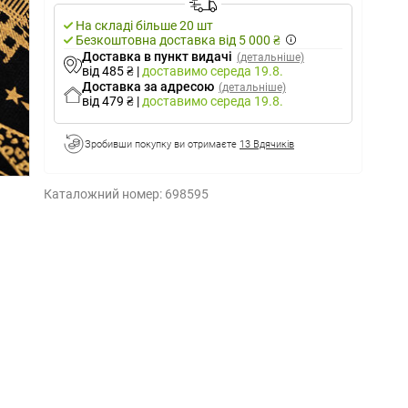
На складі більше 20 шт
Безкоштовна доставка від 5 000 ₴
Доставка в пункт видачі
(детальніше)
від 485 ₴
|
доставимо
середа 19.8.
Доставка за адресою
(детальніше)
від 479 ₴
|
доставимо
середа 19.8.
Зробивши покупку ви отримаєте
13 Вдячиків
Каталожний номер:
698595