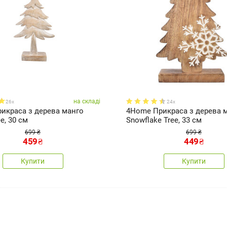
на складі
26x
24x
икраса з дерева манго
4Home Прикраса з дерева 
e, 30 см
Snowflake Tree, 33 см
699 ₴
699 ₴
459
₴
449
₴
Купити
Купити