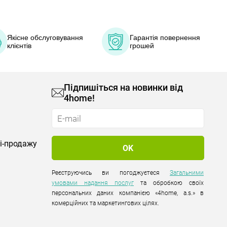
Якісне обслуговування
Гарантія повернення
клієнтів
грошей
Підпишіться на новинки від
4home!
лі-продажу
Реєструючись ви погоджуєтеся
Загальними
умовами надання послуг
та обробкою своїх
персональних даних компанією «4home, a.s.» в
комерційних та маркетингових цілях.