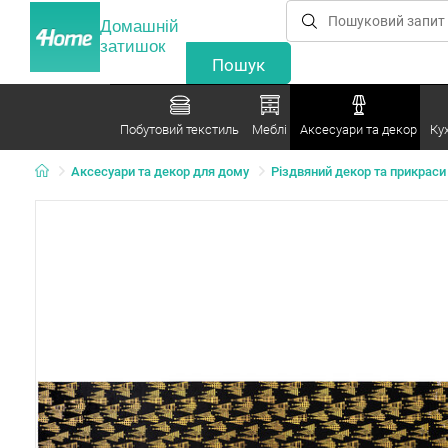
Домашній
затишок
Побутовий текстиль
Меблі
Аксесуари та декор
Ку
Аксесуари та декор для дому
Різдвяний декор та прикраси