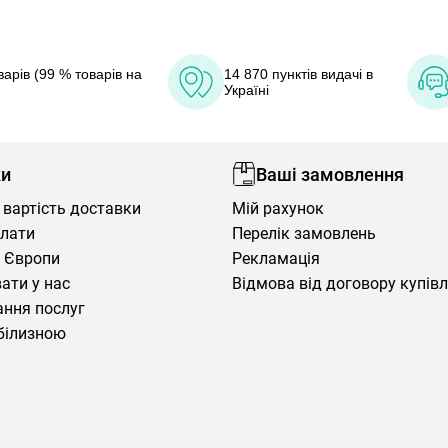
арів (99 % товарів на
14 870 пунктів видачі в
Україні
ки
Ваші замовлення
 вартість доставки
Мій рахунок
плати
Перелік замовлень
 Європи
Рекламація
ати у нас
Відмова від договору купів
ння послуг
білизною