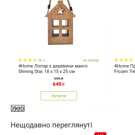
ді
на складі
8x
4Home Ліхтар з деревини манго
4Home Пр
Shining Star, 18 x 15 x 25 см
Frozen Tre
999 ₴
649
₴
Купити
Next
Нещодавно переглянуті