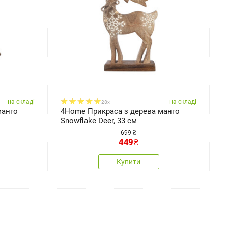
на складі
на складі
28x
манго
4Home Прикраса з дерева манго
4
Snowflake Deer, 33 см
N
699 ₴
449
₴
Купити