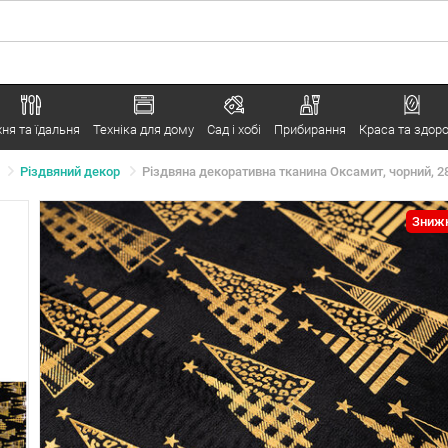
хня та їдальня
Техніка для дому
Сад і хобі
Прибирання
Краса та здоро
Різдвяний декор
Різдвяна декоративна тканина Оксамит, чорний, 28
Знижк