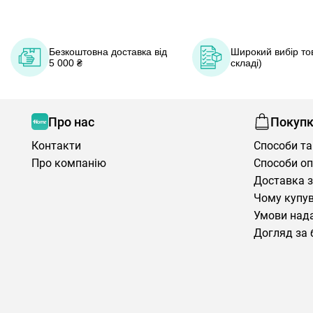
Безкоштовна доставка від
Широкий вибір тов
5 000 ₴
складі)
Про нас
Покуп
Контакти
Способи та
Про компанію
Способи о
Доставка з
Чому купув
Умови нада
Догляд за 