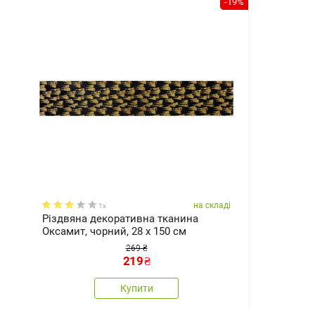
-19%
на складі
1x
Різдвяна декоративна тканина
Оксамит, чорний, 28 x 150 см
269 ₴
219
₴
Купити