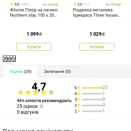
4,8
на складі
5,0
на складі
140x
1x
4Home Плед на овчині
Різдвяна металева
Northern star, 150 x 200
прикраса Three houses
см
червона,50 x 20 x 2,5
см
1 099
₴
1 029
₴
Купити
Купити
Next
Оцінка
(25)
Запитання
(0)
4,7
23
5
1
4
0
3
96% клієнтів рекомендують
0
2
25 оцінок
1
1
0 відгуків