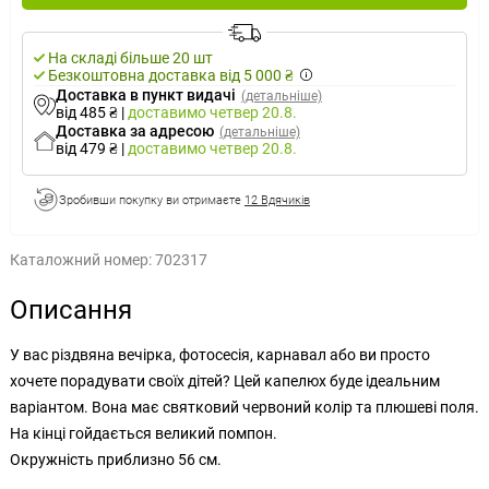
На складі більше 20 шт
Безкоштовна доставка від 5 000 ₴
Доставка в пункт видачі
(детальніше)
від 485 ₴
|
доставимо
четвер 20.8.
Доставка за адресою
(детальніше)
від 479 ₴
|
доставимо
четвер 20.8.
Зробивши покупку ви отримаєте
12 Вдячиків
Каталожний номер:
702317
Описання
У вас різдвяна вечірка, фотосесія, карнавал або ви просто
хочете порадувати своїх дітей? Цей капелюх буде ідеальним
варіантом. Вона має святковий червоний колір та плюшеві поля.
На кінці гойдається великий помпон.
Окружність приблизно 56 см.