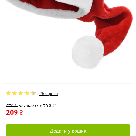
25 оцінка
279 ₴
зекономите 70 ₴
209 ₴
Додати у кошик