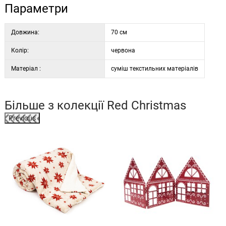
Параметри
Довжина:
70 см
Колір:
червона
Матеріал :
суміш текстильних матеріалів
Більше з колекції
Red Christmas
Previous
%