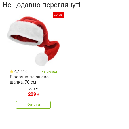
Нещодавно переглянуті
-25%
4,7
на складі
25x
Різдвяна плюшева
шапка, 70 см
279 ₴
209
₴
Купити