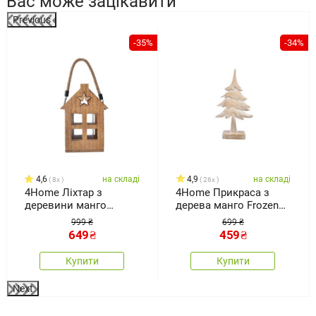
Вас може зацікавити
Previous
%
-35%
-34%
4,6
на складі
4,9
на складі
8x
26x
4Home Ліхтар з
4Home Прикраса з
деревини манго
дерева манго Frozen
Shining Star, 18 x 15 x
Tree, 30 см
999 ₴
699 ₴
25 см
649
₴
459
₴
Купити
Купити
Next