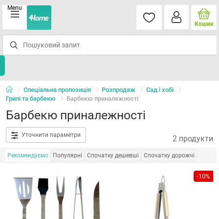
Menu
Кошик
Спеціальна пропозиція
Розпродаж
Сад і хобі
Грилі та барбекю
Барбекю приналежності
Барбекю приналежності
Уточнити параметри
2 продукти
Рекомендуємо
Популярні
Спочатку дешевші
Спочатку дорожчі
-10%