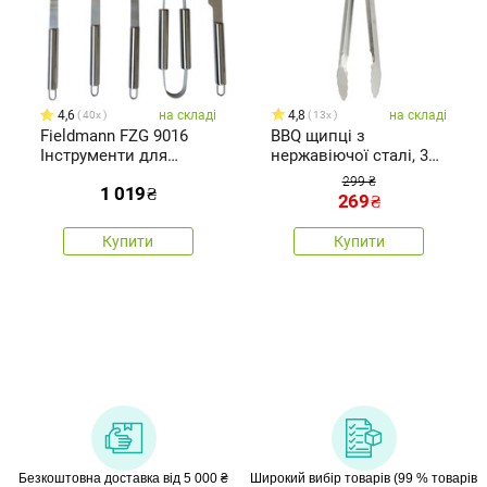
4,6
на складі
4,8
на складі
40x
13x
Fieldmann FZG 9016
BBQ щипці з
Інструменти для
нержавіючої сталі, 37
гриля, 5 шт.
см
299 ₴
1 019
₴
269
₴
Купити
Купити
Безкоштовна доставка від 5 000 ₴
Широкий вибір товарів (99 % товарів