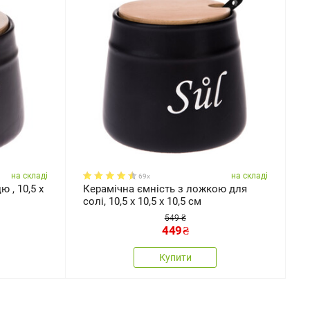
на складі
на складі
69x
 , 10,5 x
Керамічна ємність з ложкою для
солі, 10,5 х 10,5 х 10,5 см
549 ₴
449
₴
Купити