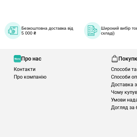
Безкоштовна доставка від
Широкий вибір тов
5 000 ₴
складі)
Про нас
Покуп
Контакти
Способи та
Про компанію
Способи о
Доставка з
Чому купув
Умови нада
Догляд за 