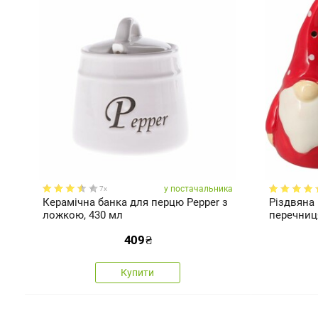
у постачальника
7x
Керамічна банка для перцю Pepper з
Різдвяна 
ложкою, 430 мл
перечниц
409
₴
Купити