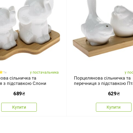
у постачальника
у по
1x
ова сільничка та
Порцелянова сільничка та
я з підставкою Слони
перечниця з підставкою П
689
₴
629
₴
Купити
Купити