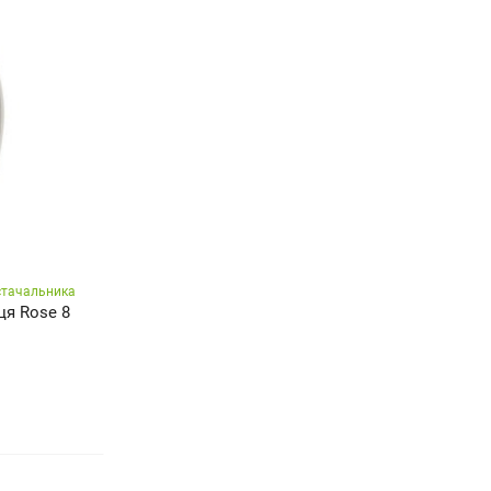
стачальника
ця Rose 8