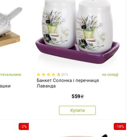
стачальника
на складі
227x
Банкет Солонка і перечниця
ташки
Лаванда
559
₴
Купити
-2%
-18%