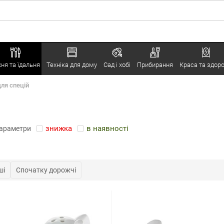
хня та їдальня
Техніка для дому
Сад і хобі
Прибирання
Краса та здоро
ля спецій
знижка
в наявності
параметри
ші
Спочатку дорожчі