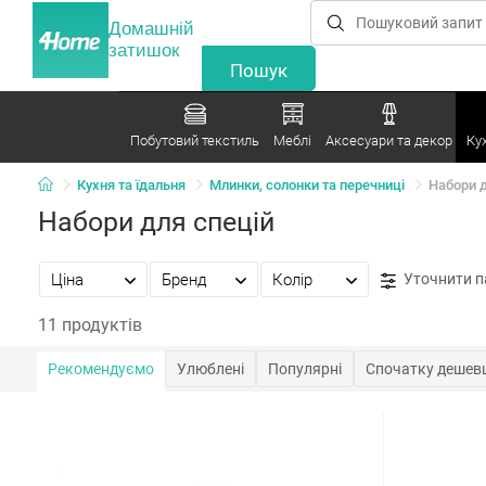
Домашній
затишок
Побутовий текстиль
Меблі
Аксесуари та декор
Ку
Кухня та їдальня
Млинки, солонки та перечниці
Набори д
Набори для спецій
Ціна
Бренд
Колір
Уточнити 
11 продуктів
Рекомендуємо
Улюблені
Популярні
Спочатку дешев