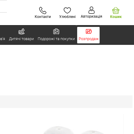
Авторизація
Контакти
Улюблені
Кошик
в’я
Дитячі товари
Подорожі та покупки
Розпродаж