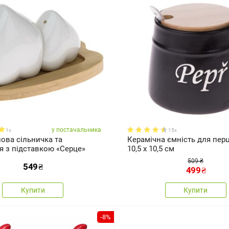
у постачальника
1x
15x
ова сільничка та
Керамічна ємність для перцю
я з підставкою «Серце»
10,5 x 10,5 см
509 ₴
549
₴
499
₴
Купити
Купити
-8%