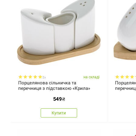
на складі
2x
Порцелянова сільничка та
Порцелян
перечниця з підставкою «Крила»
перечниц
549
₴
Купити