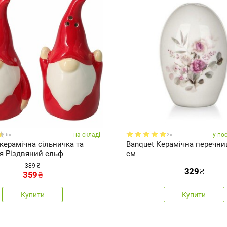
на складі
у по
6x
2x
керамічна сільничка та
Banquet Керамічна перечни
я Різдвяний ельф
см
389 ₴
329
₴
359
₴
Купити
Купити