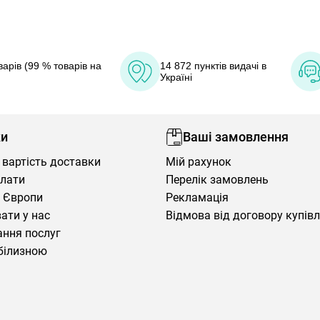
арів (99 % товарів на
14 872 пунктів видачі в
Україні
ки
Ваші замовлення
 вартість доставки
Мій рахунок
плати
Перелік замовлень
 Європи
Рекламація
ати у нас
Відмова від договору купів
ння послуг
білизною