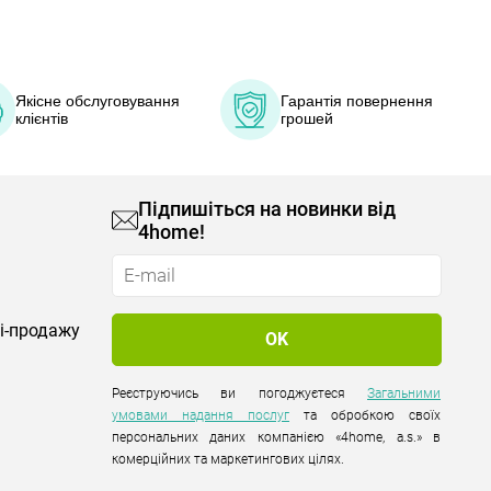
Якісне обслуговування
Гарантія повернення
клієнтів
грошей
Підпишіться на новинки від
4home!
лі-продажу
Реєструючись ви погоджуєтеся
Загальними
умовами надання послуг
та обробкою своїх
персональних даних компанією «4home, a.s.» в
комерційних та маркетингових цілях.