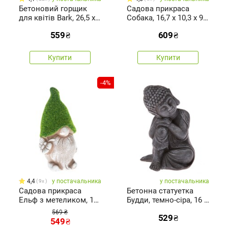
Бетоновий горщик
Садова прикраса
для квітів Bark, 26,5 x 7
Собака, 16,7 х 10,3 х 9,3
x 11 см
см, полімерна смола
559
₴
609
₴
Купити
Купити
-4%
4,4
у постачальника
у постачальника
9x
Садова прикраса
Бетонна статуетка
Ельф з метеликом, 13
Будди, темно-сіра, 16 x
х 23 х 9 см
11 x 12см
569 ₴
529
₴
549
₴