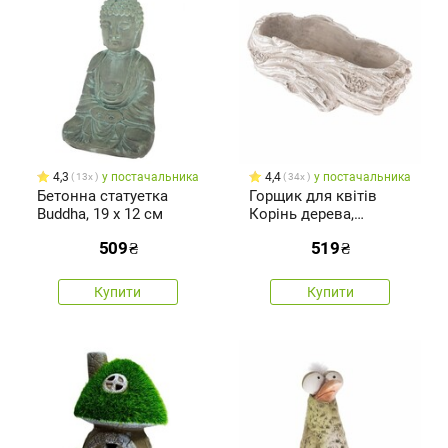
4,3
у постачальника
4,4
у постачальника
13x
34x
Бетонна статуетка
Горщик для квітів
Buddha, 19 х 12 см
Корінь дерева,
бежевий, 21 x 6,5 x 9
509
₴
519
₴
см
Купити
Купити