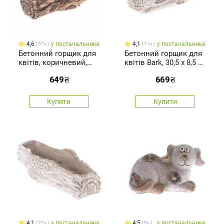
4,6
у постачальника
4,1
у постачальника
37x
11x
Бетонний горщик для
Бетонний горщик для
квітів, коричневий,
квітів Bark, 30,5 x 8,5 x
28,5 x 8 x 12 см
13 см
649
₴
669
₴
Купити
Купити
4,1
у постачальника
4,5
у постачальника
22x
5x