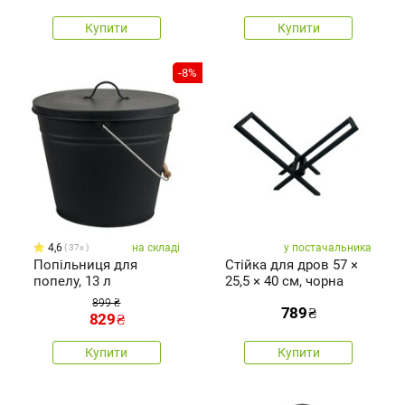
Купити
Купити
-8%
4,6
на складі
у постачальника
37x
Попільниця для
Стійка для дров 57 ×
попелу, 13 л
25,5 × 40 см, чорна
899 ₴
789
₴
829
₴
Купити
Купити