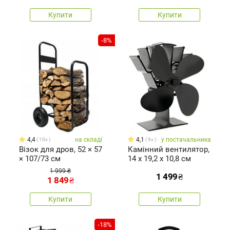
метал
Купити
Купити
-8%
4,4
на складі
4,1
у постачальника
10x
9x
Візок для дров, 52 × 57
Камінний вентилятор,
× 107/73 см
14 x 19,2 x 10,8 см
1 999 ₴
1 499
₴
1 849
₴
Купити
Купити
-18%