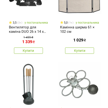
3,5
у постачальника
5,0
у постачальника
2x
1x
Вентилятор для
Камінна ширма 61 ×
каміна DUO 26 x 14 x
102 см
11 см
1 499 ₴
1 029
₴
1 339
₴
Купити
Купити