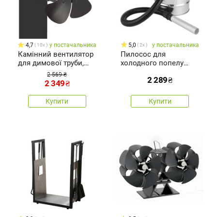
4,7
у постачальника
5,0
у постачальника
10x
2x
Камінний вентилятор
Пилосос для
для димової труби,
холодного попелу
13,5 x 16 x 13,5 см
POWER 15л з
2 569 ₴
2 289
₴
приводом1000Вт,
2 349
₴
нержавіюча сталь
Купити
Купити