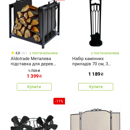
4,8
у постачальника
у постачальника
3x
Aldotrade Металева
Набір камінних
підставка для дерева
приладів 70 см, 3
з сумкою для
предмети,
1 709 ₴
1 189
₴
перенесення, 51 x 37 x
зпідставкою, чорний,
1 399
₴
50,5 см
метал
Купити
Купити
-11%