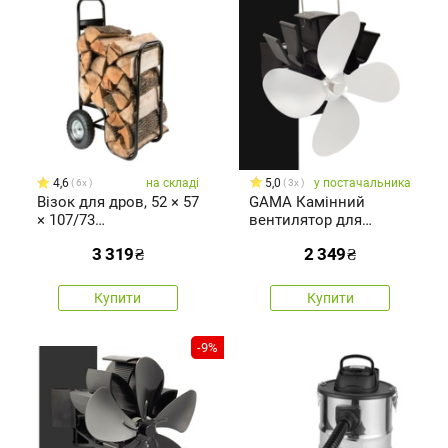
4,6
на складі
5,0
у постачальника
6x
3x
Візок для дров, 52 × 57
GAMA Камінний
× 107/73
вентилятор для
см,вантажопідйомність
димоходу
3 319
₴
2 349
₴
80 кг
Купити
Купити
-9%