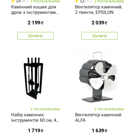
3,9
у постачальника
3,5
у постачальника
9x
1x
Камінний кошик для
Вентилятор камінний,
дров з інструментами,
2 гвинти, EPSILON
42 x 62 x 25 см
2 199
₴
2 039
₴
Купити
Купити
у постачальника
у постачальника
Набір камінних
Вентилятор камінний
інструментів 60 см, 4
ALFA
предмети,
1 719
₴
1 639
₴
зпідставкою, чорний,