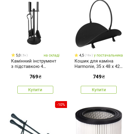
5,0
на складі
4,5
у постачальника
5x
16x
Камінний інструмент
Кошик для каміна
з підставкою 4
Harmonie, 35 x 48 x 42
частини
см
769
₴
749
₴
Купити
Купити
-10%