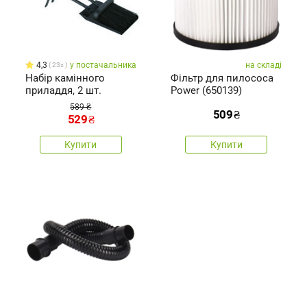
4,3
у постачальника
на складі
23x
Набір камінного
Фільтр для пилососа
приладдя, 2 шт.
Power (650139)
589 ₴
509
₴
529
₴
Купити
Купити