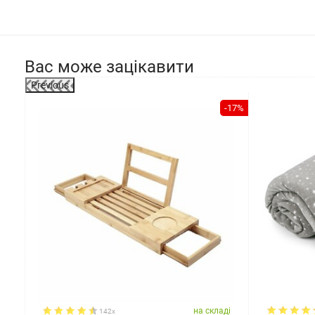
Вас може зацікавити
Previous
-17%
ді
на складі
142x