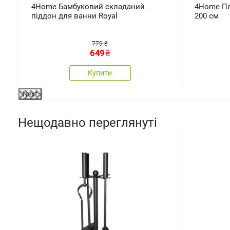
)
4Home Бамбуковий складаний
4Home Пле
піддон для ванни Royal
200 см
779 ₴
649
₴
Купити
Next
Нещодавно переглянуті