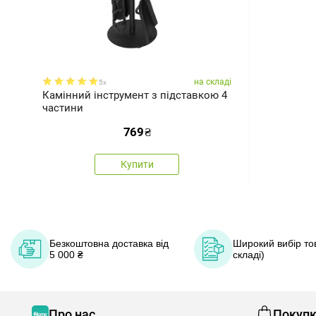
на складі
5x
Камінний інструмент з підставкою 4
частини
769
₴
Купити
Безкоштовна доставка від
Широкий вибір тов
5 000 ₴
складі)
Про нас
Покуп