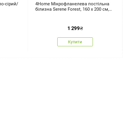
о-сірий/
4Home Мікрофланелева постільна
4
білизна Serene Forest, 160 x 200 см,
1
70 x 80 см
1 299
₴
Купити