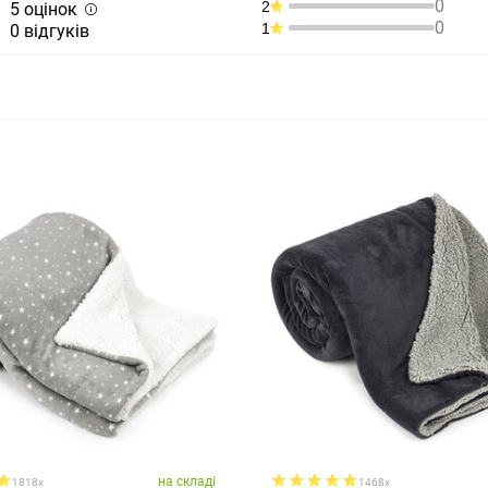
0
2
5 оцінок
0
1
0 відгуків
на складі
1818x
1468x