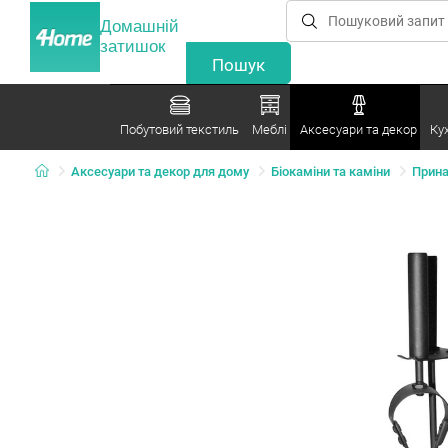
Домашній
затишок
Побутовий текстиль
Меблі
Аксесуари та декор
Ку
Аксесуари та декор для дому
Біокаміни та каміни
Прина