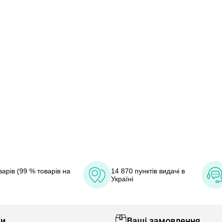
арів (99 % товарів на
14 870 пунктів видачі в
Україні
ки
Ваші замовлення