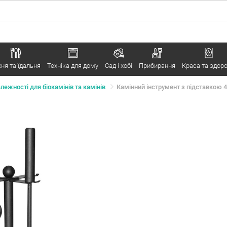
хня та їдальня
Техніка для дому
Сад і хобі
Прибирання
Краса та здоро
лежності для біокамінів та камінів
Камінний інструмент з підставкою 4