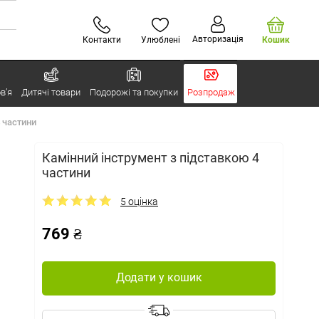
Авторизація
Контакти
Улюблені
Кошик
в’я
Дитячі товари
Подорожі та покупки
Розпродаж
 частини
Камінний інструмент з підставкою 4
частини
5 оцінка
769 ₴
Додати у кошик