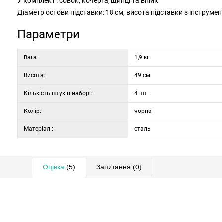
У комплекті: совок, кочерга, щипці та віник
Діаметр основи підставки: 18 см, висота підставки з інструмен
Параметри
Вага :
1,9 кг
Висота:
49 см
Кількість штук в наборі:
4 шт.
Колір:
чорна
Матеріал :
сталь
Оцінка
(5)
Запитання
(0)