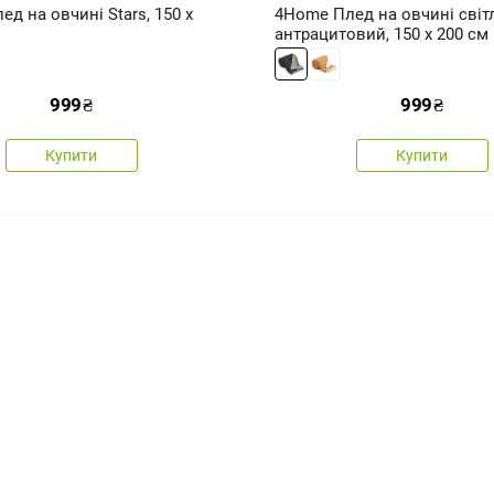
д на овчині Stars, 150 x
4Home Плед на овчині світл
антрацитовий, 150 x 200 см
999
₴
999
₴
Купити
Купити