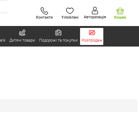
Авторизація
Контакти
Улюблені
Кошик
в’я
Дитячі товари
Подорожі та покупки
Розпродаж