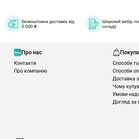
Безкоштовна доставка від
Широкий вибір тов
5 000 ₴
складі)
Про нас
Покуп
Контакти
Способи та
Про компанію
Способи о
Доставка з
Чому купув
Умови нада
Догляд за 