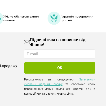
Якісне обслуговування
Гарантія повернення
клієнтів
грошей
Підпишіться на новинки від
4home!
лі-продажу
Реєструючись ви погоджуєтеся
Загальними
умовами надання послуг
та обробкою своїх
персональних даних компанією «4home, a.s.» в
комерційних та маркетингових цілях.