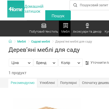
Домашній
затишок
Побутовий текстиль
Меблі
Аксесуари та декор
Ку
Меблі
Садові меблі
Дерев’яні меблі для саду
Дерев’яні меблі для саду
Ціна
Бренд
Колір
Уточнити 
1 продукт
Рекомендуємо
Улюблені
Популярні
Спочатку дешев