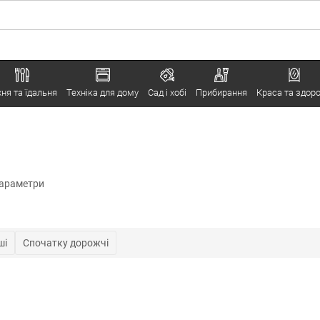
хня та їдальня
Техніка для дому
Сад і хобі
Прибирання
Краса та здоро
параметри
ші
Спочатку дорожчі