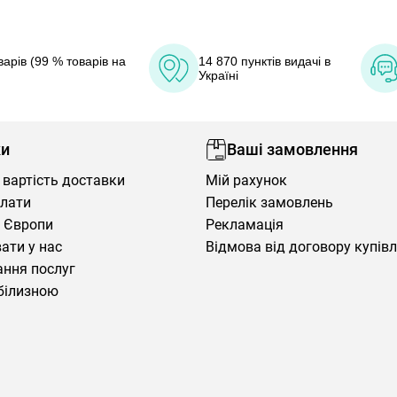
арів (99 % товарів на
14 870 пунктів видачі в
Україні
ки
Ваші замовлення
 вартість доставки
Мій рахунок
плати
Перелік замовлень
 Європи
Рекламація
ати у нас
Відмова від договору купів
ння послуг
білизною