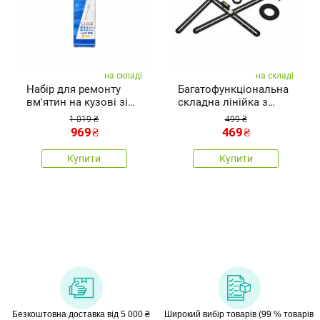
на складі
на складі
Набір для ремонту
Багатофункціональна
вм'ятин на кузові зі
складна лінійка з
зворотним молотком
двох частин
1 019 ₴
499 ₴
969
₴
469
₴
Купити
Купити
Безкоштовна доставка від 5 000 ₴
Широкий вибір товарів (99 % товарів