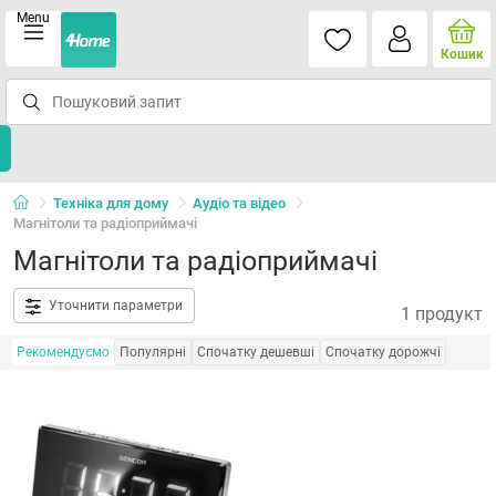
Menu
Кошик
Техніка для дому
Аудіо та відео
Магнітоли та радіоприймачі
Магнітоли та радіоприймачі
Уточнити параметри
1 продукт
Рекомендуємо
Популярні
Спочатку дешевші
Спочатку дорожчі