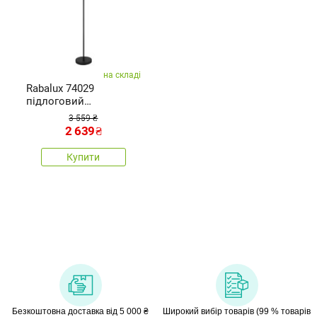
на складі
Rabalux 74029
підлоговий
світильник Ghita
3 559 ₴
2 639
₴
Купити
Безкоштовна доставка від 5 000 ₴
Широкий вибір товарів (99 % товарів