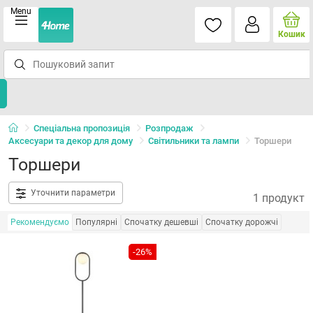
Menu
Кошик
Спеціальна пропозиція
Розпродаж
Аксесуари та декор для дому
Світильники та лампи
Торшери
Торшери
Уточнити параметри
1 продукт
Рекомендуємо
Популярні
Спочатку дешевші
Спочатку дорожчі
-26%