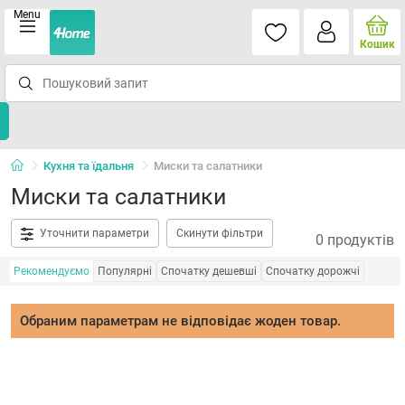
Menu
Кошик
Кухня та їдальня
Миски та салатники
Миски та салатники
Уточнити параметри
Скинути фільтри
0 продуктів
Рекомендуємо
Популярні
Спочатку дешевші
Спочатку дорожчі
Обраним параметрам не відповідає жоден товар.