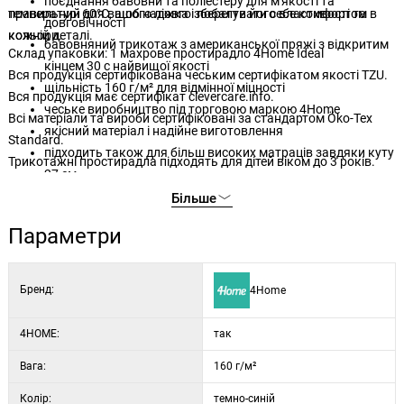
поєднання бавовни та поліестеру для м'якості та
правильний для вашого ліжка і побалувати себе комфортом в
температурі 60°C, щоб надовго зберегти його властивості та
довговічності
кожній деталі.
кольори.
бавовняний трикотаж з американської пряжі з відкритим
Склад упаковки: 1 махрове простирадло 4Home Ideal
кінцем 30 с найвищої якості
Вся продукція сертифікована чеським сертифікатом якості TZU.
щільність 160 г/м² для відмінної міцності
Вся продукція має сертифікат clevercare.info.
чеське виробництво під торговою маркою 4Home
Всі матеріали та вироби сертифіковані за стандартом Öko-Tex
якісний матеріал і надійне виготовлення
Standard.
підходить також для більш високих матраців завдяки куту
Трикотажні простирадла підходять для дітей віком до 3 років.
27 см
еластична резинка по всьому периметру для щільного
Більше
прилягання
Параметри
простий догляд: прання при температурі 60 °C
підходить для сушіння в сушильній машині на делікатному
режимі
Бренд:
4Home
ніжні та елегантні кольори
широкий вибір сучасних кольорів
4HOME:
так
Вага:
160 г/м²
Колір:
темно-синій