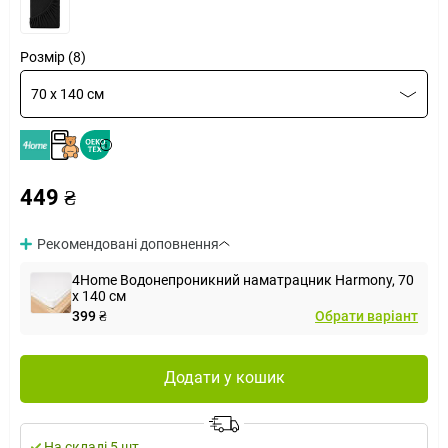
Розмір (8)
70 x 140 см
449 ₴
Рекомендовані доповнення
4Home Водонепроникний наматрацник Harmony, 70
x 140 см
399 ₴
Обрати варіант
Додати у кошик
На складі 5 шт