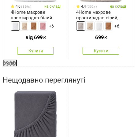
4,6
на складі
4,4
на складі
359x
309x
4Home махрове
4Home махрове
простирадло білий
простирадло сірий,
180 x 200 см
+6
+6
від
699
₴
699
₴
Купити
Купити
Next
Нещодавно переглянуті