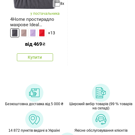
8x
у постачальника
4Home простирадло
махрове Ideal
антрацит, 70 x 140
+13
від
469
₴
Купити
Безкоштовна доставка від 5 000 ₴
Широкий вибір товарів (99 % товарів
на складі)
14 872 пунктів видачі в Україні
Якісне обслуговування клієнтів