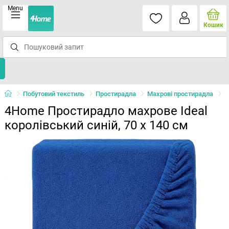
Menu
Кошик
Побутовий текстиль
Простирадла
Махрові простирадла
4Home Простирадло махрове Ideal
королівський синій, 70 x 140 см