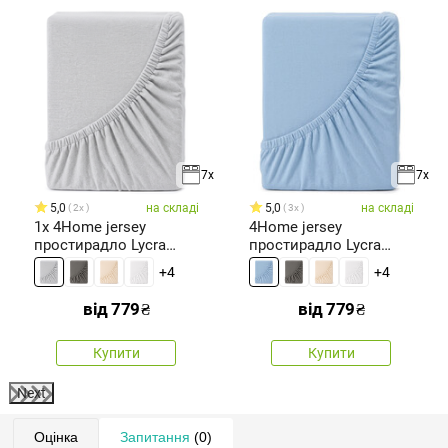
7x
7x
5,0
на складі
5,0
на складі
2x
3x
1x 4Home jersey
4Home jersey
простирадло Lycra
простирадло Lycra
сірий, 90
синій
+4
+4
від
779
₴
від
779
₴
Купити
Купити
Next
Оцінка
Запитання
(0)