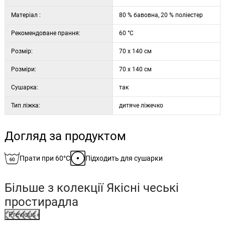
Матеріал :
80 % бавовна, 20 % поліестер
Рекомендоване прання:
60 °C
Розмір:
70 x 140 см
Розміри:
70 x 140 см
Сушарка:
так
Тип ліжка:
дитяче ліжечко
Догляд за продуктом
Прати при 60°C
Підходить для сушарки
Більше з колекції
Якісні чеські
простирадла
Previous