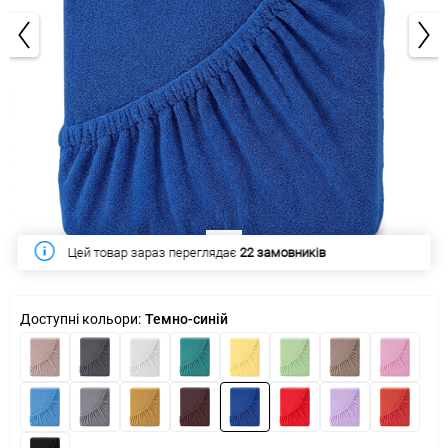
1/3
Цей тиждень купило
62 замовників
Доступні кольори:
Темно-синій