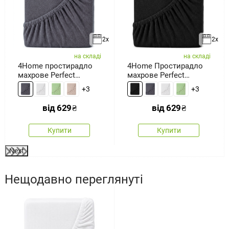
2x
2x
на складі
на складі
4Home простирадло
4Home Простирадло
махрове Perfect
махрове Perfect
антрацит
чорний
+3
+3
від
629
₴
від
629
₴
Купити
Купити
Next
Нещодавно переглянуті