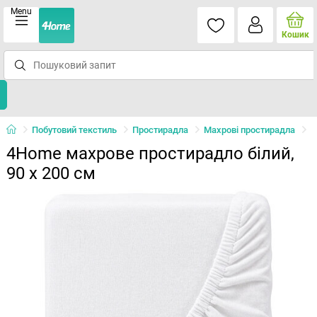
Menu
Кошик
Побутовий текстиль
Простирадла
Махрові простирадла
4Home махрове простирадло білий,
90 x 200 см