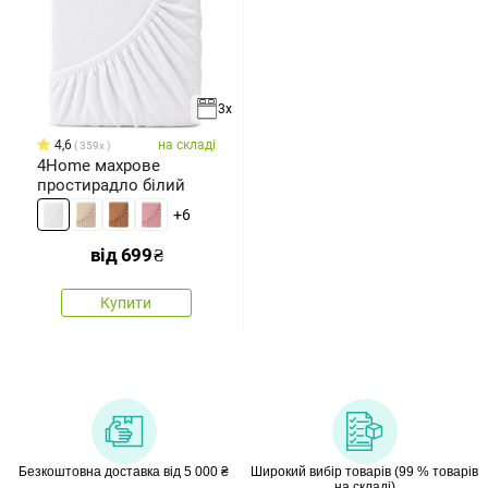
3x
4,6
на складі
359x
4Home махрове
простирадло білий
+6
від
699
₴
Купити
Безкоштовна доставка від 5 000 ₴
Широкий вибір товарів (99 % товарів
на складі)