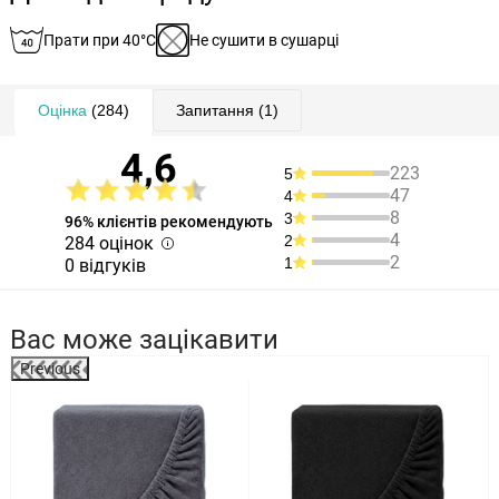
Прати при 40°C
Не сушити в сушарці
Оцінка
(284)
Запитання
(1)
4,6
223
5
47
4
8
3
96% клієнтів рекомендують
4
2
284 оцінок
2
1
0 відгуків
Вас може зацікавити
Previous