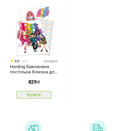
4,9
продано
10x
Herding Бавовняна
постільна білизна для
дитячого ліжечка
829
₴
Rainbow High, 140 x 200
см, 70 x 90 см
Купити