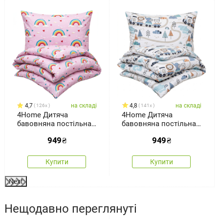
4,7
на складі
4,8
на складі
126x
141x
4Home Дитяча
4Home Дитяча
бавовняна постільна
бавовняна постільна
білизна Rainbow, 140 x
білизна Happy train,
949
₴
949
₴
200 см, 70 x 90 см
140 x 200 см, 70 x 90 см
Купити
Купити
Next
Нещодавно переглянуті