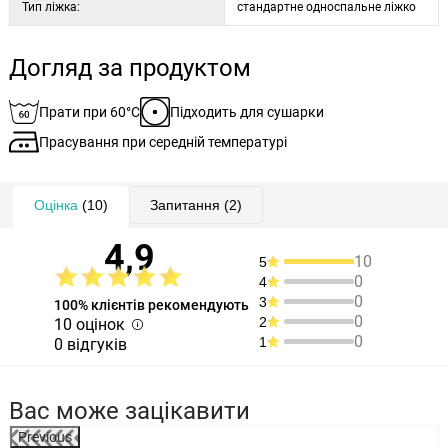
Тип ліжка:
стандартне односпальне ліжко
Догляд за продуктом
Прати при 60°C
Підходить для сушарки
Прасування при середній температурі
Оцінка
(10)
Запитання
(2)
4,9
10
5
0
4
0
3
100% клієнтів рекомендують
0
2
10 оцінок
0
1
0 відгуків
Вас може зацікавити
Previous