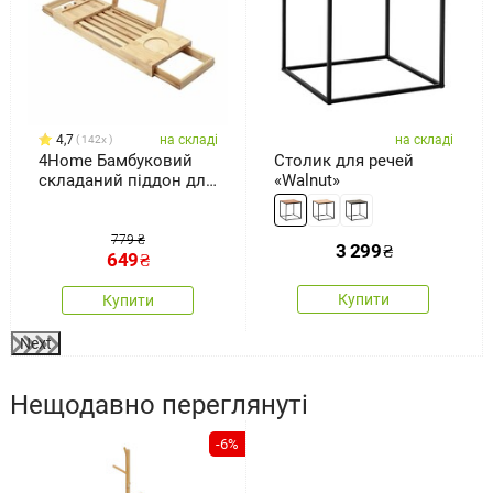
4,7
на складі
на складі
142x
4Home Бамбуковий
Столик для речей
складаний піддон для
«Walnut»
ванни Royal
779 ₴
3 299
₴
649
₴
Купити
Купити
Next
Нещодавно переглянуті
-6%