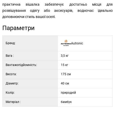
практична вішалка забезпечує достатньо місця для
розвішування одягу або аксесуарів, водночас ідеально
доповнюючи стиль вашої оселі.
Параметри
Бренд:
Autronic
Вага :
3,5 кг
Вантажопідйомність:
15 кг
Висота:
175 см
Діаметр:
40 см
Колір:
природній
Матеріал :
бамбук