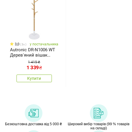
3,0
у постачальника
3x
Autronic DR-N1006 WT
Дерев'яний вішак
білий, 40 x 175 см
1 419 ₴
1 339
₴
Купити
Безкоштовна доставка від 5 000 ₴
Широкий вибір товарів (99 % товарів
на складі)