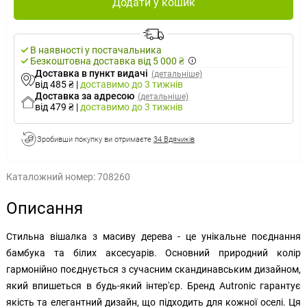
Додати у кошик
В наявності у постачальника
Безкоштовна доставка від 5 000 ₴
Доставка в пункт видачі
(детальніше)
від 485 ₴
|
доставимо
до 3 тижнів
Доставка за адресою
(детальніше)
від 479 ₴
|
доставимо
до 3 тижнів
Зробивши покупку ви отримаєте
34 Вдячиків
Каталожний номер:
708260
Описання
Стильна вішалка з масиву дерева - це унікальне поєднання
бамбука та білих аксесуарів. Основний природний колір
гармонійно поєднується з сучасним скандинавським дизайном,
який впишеться в будь-який інтер'єр. Бренд Autronic гарантує
якість та елегантний дизайн, що підходить для кожної оселі. Ця