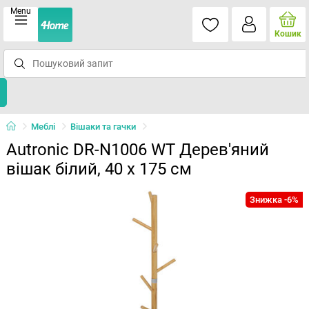
Menu
Кошик
Меблі
Вішаки та гачки
Autronic DR-N1006 WT Дерев'яний
вішак білий, 40 x 175 см
Знижка -6%