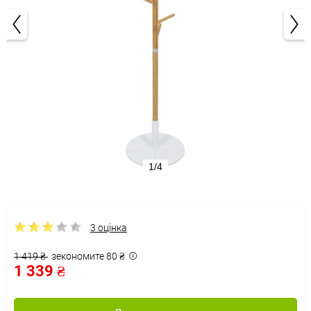
1/4
3 оцінка
1 419 ₴
зекономите 80 ₴
1 339 ₴