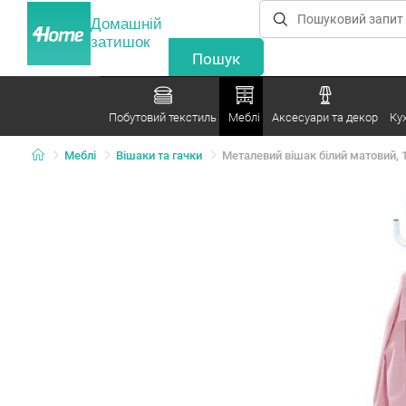
Домашній
затишок
Побутовий текстиль
Меблі
Аксесуари та декор
Ку
Меблі
Вішаки та гачки
Металевий вішак білий матовий, 