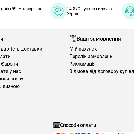
арів (99 % товарів на
14 870 пунктів видачі в
Україні
ки
Ваші замовлення
 вартість доставки
Мій рахунок
плати
Перелік замовлень
 Європи
Рекламація
ати у нас
Відмова від договору купів
ння послуг
білизною
Способи оплати