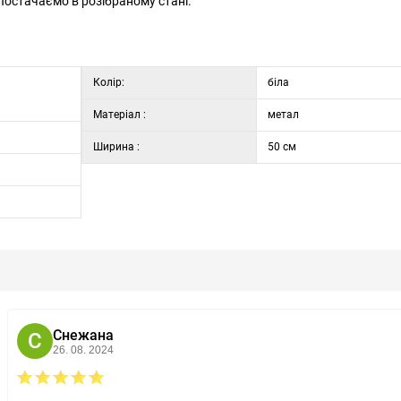
Постачаємо в розібраному стані.
Колір:
біла
Матеріал :
метал
Ширина :
50 см
Снежана
С
26. 08. 2024