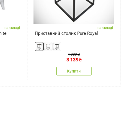
на складі
на складі
ite
Приставний столик Pure Royal
Д
п
4 089 ₴
3 139
₴
Купити