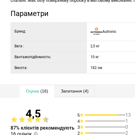
спальні. Має білу поверхневу обробку в матовому виконанні. 
Параметри
Бренд:
Autronic
Вага :
2,5 кг
Вантажопідйомність:
10 кг
Висота:
182 см
Оцінка
(16)
Запитання
(4)
4,5
13
5
1
4
0
3
87% клієнтів рекомендують
2
2
16 оцінок