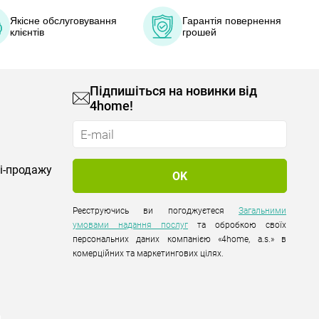
Якісне обслуговування
Гарантія повернення
клієнтів
грошей
Підпишіться на новинки від
4home!
лі-продажу
Реєструючись ви погоджуєтеся
Загальними
умовами надання послуг
та обробкою своїх
персональних даних компанією «4home, a.s.» в
комерційних та маркетингових цілях.