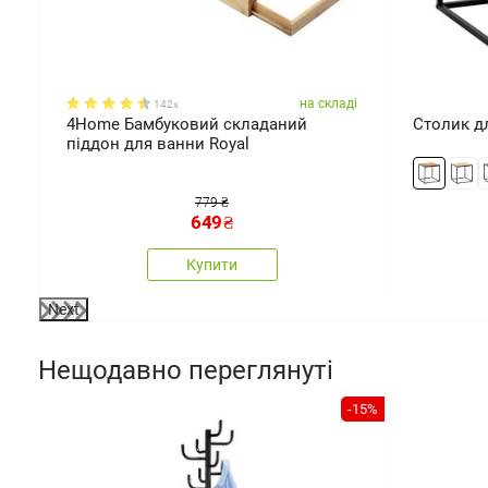
ді
на складі
142x
4Home Бамбуковий складаний
Столик дл
піддон для ванни Royal
779 ₴
649
₴
Купити
Next
Нещодавно переглянуті
-15%