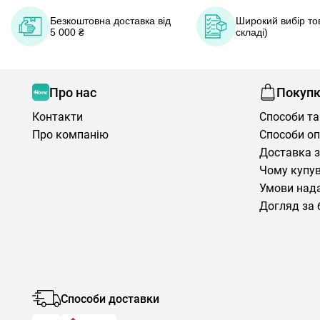
Безкоштовна доставка від
Широкий вибір тов
5 000 ₴
складі)
Про нас
Покуп
Контакти
Способи та
Про компанію
Способи о
Доставка з
Чому купув
Умови нада
Догляд за 
Способи доставки