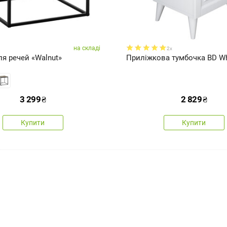
на складі
2x
я речей «Walnut»
Приліжкова тумбочка BD Wh
3 299
₴
2 829
₴
Купити
Купити