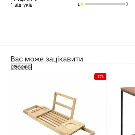
0
1
1 відгуків
Вас може зацікавити
Previous
-17%