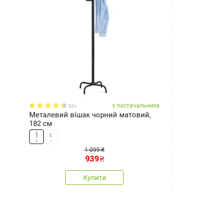
у постачальника
32x
Металевий вішак чорний матовий,
182 см
1 099 ₴
939
₴
Купити