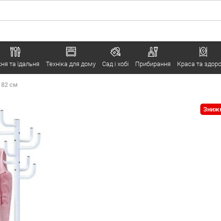
хня та їдальня
Техніка для дому
Сад і хобі
Прибирання
Краса та здоро
182 см
Знижк