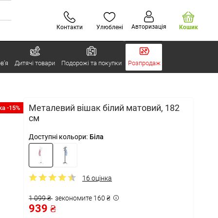
Авторизація
Контакти
Улюблені
Кошик
в’я
Дитячі товари
Подорожі та покупки
Розпродаж
Металевий вішак білий матовий, 182
а -15%
см
Доступні кольори:
Біла
16 оцінка
1 099 ₴
зекономите 160 ₴
939 ₴