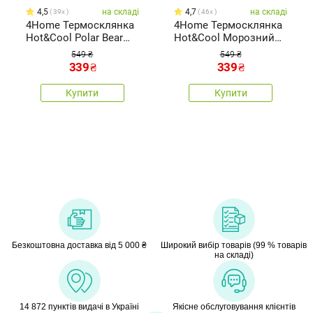
4,5
на складі
4,7
на складі
39x
46x
4Home Термосклянка
4Home Термосклянка
Hot&Cool Polar Bear
Hot&Cool Морозний
200 мл, 2 шт.
ведмідь 250 мл, 2 шт.
549 ₴
549 ₴
339
₴
339
₴
Купити
Купити
Безкоштовна доставка від 5 000 ₴
Широкий вибір товарів (99 % товарів
на складі)
14 872 пунктів видачі в Україні
Якісне обслуговування клієнтів