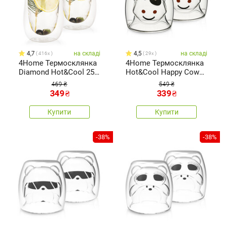
4,7
на складі
4,5
на складі
416x
29x
4Home Термосклянка
4Home Термосклянка
Diamond Hot&Cool 250
Hot&Cool Happy Cow
мл, 2 шт.
210 мл, 2 шт.
469 ₴
549 ₴
349
₴
339
₴
Купити
Купити
-38%
-38%