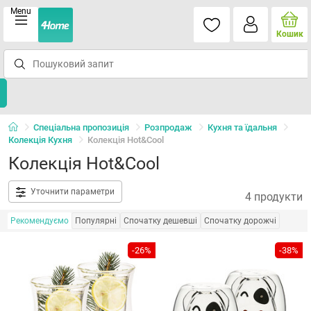
Menu
Кошик
Спеціальна пропозиція
Розпродаж
Кухня та їдальня
Колекція Кухня
Колекція Hot&Cool
Колекція Hot&Cool
Уточнити параметри
4 продукти
Рекомендуємо
Популярні
Спочатку дешевші
Спочатку дорожчі
-26%
-38%