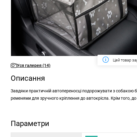
Цей тиждень
Уся галерея (14)
Описання
Завдяки практичній автопереносці подорожувати з собакою буде ще комфортніше. Транспортний кошик оснащений регульованими
ременями для зручного кріплення до автокрісла. Крім того, до нашийника можна додати ремінь, щоб ваш чотирилапий друг
залишався на місці та не відчував спокуси подорожува
Кошик посилений ПВХ компонентами, щоб добре тримати форму. Також є кишеня спереду для зберігання дрібниць. Завдяки якісному
Параметри