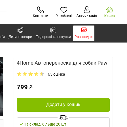
Авторизація
Контакти
Улюблені
Кошик
в’я
Дитячі товари
Подорожі та покупки
Розпродаж
4Home Автопереноска для собак Paw
65 оцінка
799 ₴
Додати у кошик
На складі більше 20 шт