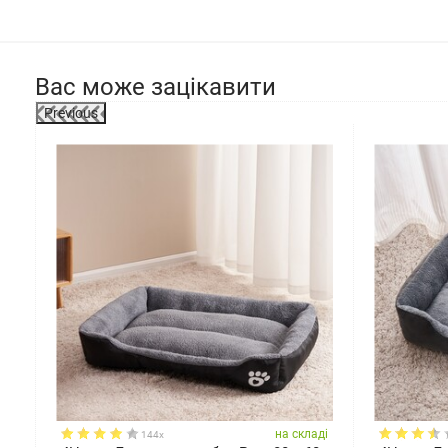
Вас може зацікавити
Previous
ді
на складі
144x