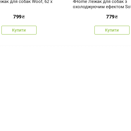
жак для собак Woof, 62 х
4Home Лежак для собак з
охолоджуючим ефектом Soft
см
799
₴
779
₴
Купити
Купити