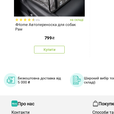
на складі
65x
4Home Автопереноска для собак
Paw
799
₴
Купити
Безкоштовна доставка від
Широкий вибір тов
5 000 ₴
складі)
Про нас
Покуп
Контакти
Способи та