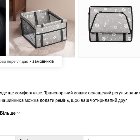
 купило
35 замовників
ти по всьому автомобілю.
Більше
матеріалу за нею легко доглядати - після зняття деталей з ПВХ її можна прати в пральній машині.