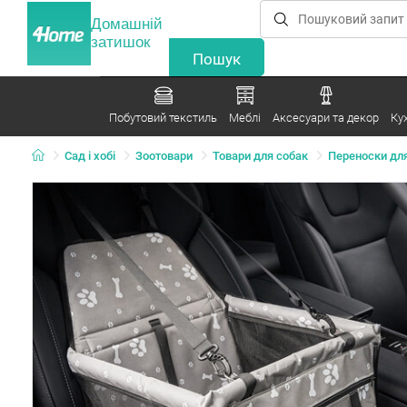
Домашній
затишок
Побутовий текстиль
Меблі
Аксесуари та декор
Ку
Сад і хобі
Зоотовари
Товари для собак
Переноски дл