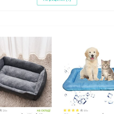
на складі
26x
69x