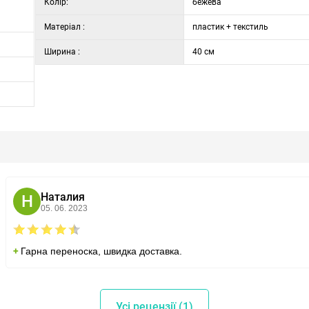
Колір:
бежева
Матеріал :
пластик + текстиль
Ширина :
40 см
Наталия
Н
05. 06. 2023
Гарна переноска, швидка доставка.
Усі рецензії (1)