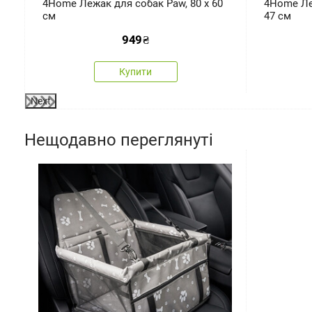
4Home Лежак для собак Paw, 80 x 60
4Home Ле
см
47 см
949
₴
Купити
Next
Нещодавно переглянуті