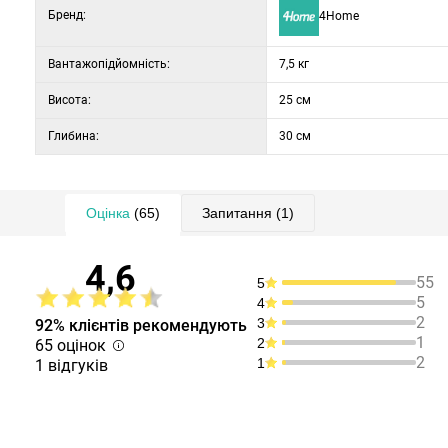
Бренд:
4Home
Вантажопідйомність:
7,5 кг
Висота:
25 см
Глибина:
30 см
Оцінка
(65)
Запитання
(1)
4,6
55
5
5
4
2
3
92% клієнтів рекомендують
1
2
65 оцінок
2
1
1 відгуків