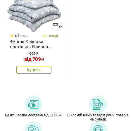
2x
4,3
на складі
18x
4Home Крепова
постільна білизна
Gentle Green
999 ₴
від
709
₴
Купити
Безкоштовна доставка від 5 000 ₴
Широкий вибір товарів (99 % товарів
на складі)