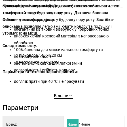
сучасний, так і класичний інтер'єр.
заощадити час на догляді. Дихаюча бавовна забезпечить
білизна є ідеальним вибором для тих, хто хоче привнести спокій
комфортний сон у будь-яку пору року.
та елегантність у свою спальню.
Дихаюча бавовна
забезпечує комфортний сон у будь-яку пору року.
Основні моменти продукту:
Застібка-
блискавка
дозволяє легко змінювати ковдру та подушку і
елегантний квітковий візерунок у природних тонах
утримує їх на місці.
високоякісний креповий матеріал з непрасованою
обробкою
Склад комплекту:
100% бавовна для максимального комфорту та
1x підковдра 140 х 220 см
повітропроникності
1x наволочка 70 х 90 см
застібка-блискавка для легкої зміни
довговічність і стійкість кольору
Параметри та технічні характеристики:
догляд: прати при 40 °C, не прасувати
Більше
Параметри
Бренд:
4Home