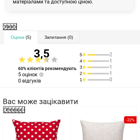
матеріалами та доступною ціною.
Next
Оцінка
(5)
Запитання
(0)
3,5
2
5
1
4
1
3
60% клієнтів рекомендують
1
2
5 оцінок
0
1
0 відгуків
Вас може зацікавити
Previous
%
-22%