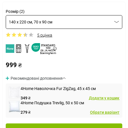
Розмір (2)
140 x 220 см, 70 x 90 см
5 оцінка
STANDARD
100
06.JA.44574
Boennigheim
999 ₴
Рекомендовані доповнення
4Home Наволочка Fur ZigZag, 45 x 45 см
349 ₴
Додати у кошик
4Home Подушка Trevlig, 50 x 50 см
279 ₴
Обрати варіант