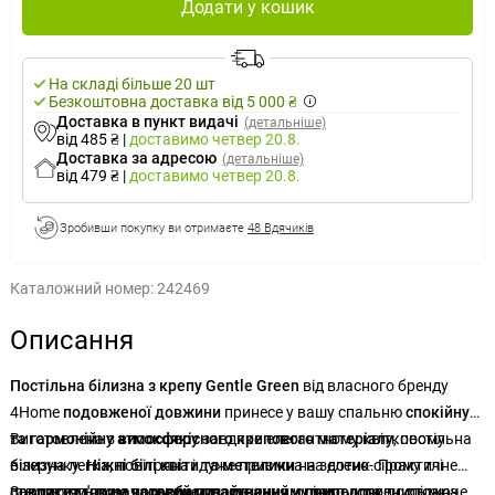
Додати у кошик
На складі більше 20 шт
Безкоштовна доставка від 5 000 ₴
Доставка в пункт видачі
(детальніше)
від 485 ₴
|
доставимо
четвер 20.8.
Доставка за адресою
(детальніше)
від 479 ₴
|
доставимо
четвер 20.8.
Зробивши покупку ви отримаєте
48 Вдячиків
Каталожний номер:
242469
Описання
Постільна білизна з крепу Gentle Green
від власного бренду
4Home
подовженої довжини
принесе у вашу спальню
спокійну
та гармонійну атмосферу
Виготовлена з
високоякісного крепового матеріалу
завдяки елегантному квітковому
, постільна
візерунку.
білизна легка, повітряна і дуже приємна на дотик. Практичне
Ніжні білі квіти та метелики
на зелено-сірому тлі
створюють
покриття, що не потребує прасування
Завдяки
м'яким кольорам, натхненним природою
позачасовий дизайн
, який чудово доповнить як
, оцінить кожен, хто хоче
, постільна