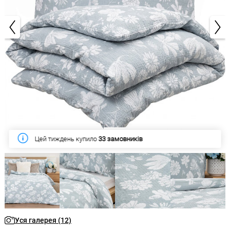
1/12
Цей тиждень купило
33 замовників
Уся галерея (12)