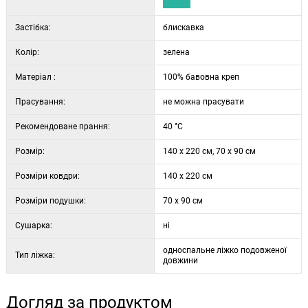
Застібка:
блискавка
Колір:
зелена
Матеріал :
100% бавовна креп
Прасування:
не можна прасувати
Рекомендоване прання:
40 °C
Розмір:
140 x 220 см, 70 x 90 см
Розміри ковдри:
140 x 220 см
Розміри подушки:
70 x 90 см
Сушарка:
ні
односпальне ліжко подовженої
Тип ліжка:
довжини
Догляд за продуктом