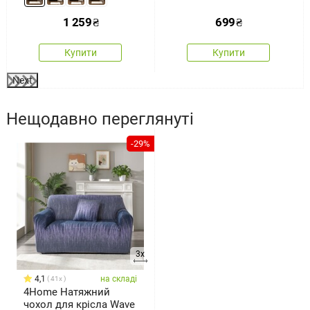
Comfort сірий, 180 -
220 см
1 259
₴
699
₴
Купити
Купити
Next
Нещодавно переглянуті
-29%
3x
4,1
на складі
41x
4Home Натяжний
чохол для крісла Wave