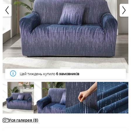
1/8
Цей тиждень купило
6 замовників
Уся галерея (8)