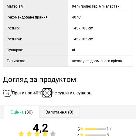
маніпуляції. У разі забруднення ви просто знімете і виперете
Матеріал :
94 % поліестер, 6 % еластан
чохол, тому ваші меблі завжди будуть як нові та ідеально чисті.
Рекомендоване прання:
40 °C
Чохол призначений тільки для зображеного типу подвійного
крісла з підлокітниками.
Розмір:
145 - 185 cm
Розміри чохла: довжина 145-185 см, висота 50-80 см
Розміри:
145 - 185 cm
Вміст комплекту:
Сушарка:
• 1x чохол на подвійне крісло
ні
• 1х наволочка 45 х 45 см
Тип чохла:
чохол для двомісного крісла
• 8x фіксуючий ролик
Догляд за продуктом
Прати при 40°C
Не сушити в сушарці
Оцінка
(30)
Запитання
(0)
4,2
17
5
5
4