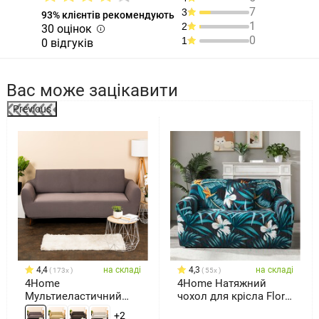
7
3
93% клієнтів рекомендують
1
2
30 оцінок
0
1
0 відгуків
Вас може зацікавити
Previous
%
4,4
на складі
4,3
на складі
173x
55x
4Home
4Home Натяжний
Мультиеластичний
чохол для крісла Flora,
чохол для канапи
75 - 95 см
+2