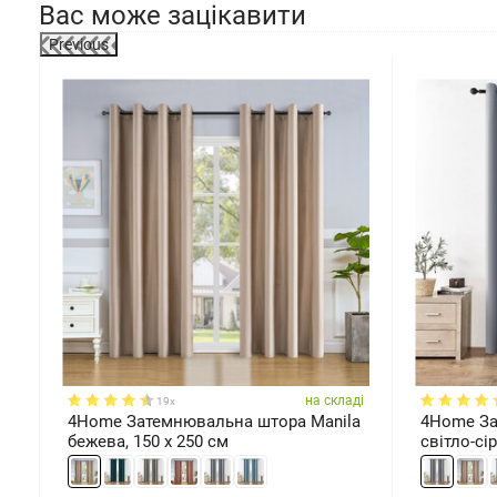
Вас може зацікавити
Previous
ді
на складі
19x
4Home Затемнювальна штора Manila
4Home За
бежева, 150 x 250 см
світло-сір