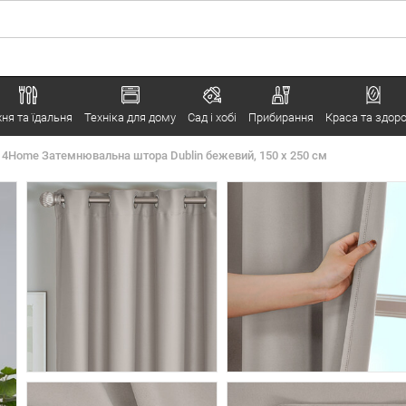
хня та їдальня
Техніка для дому
Сад і хобі
Прибирання
Краса та здоро
4Home Затемнювальна штора Dublin бежевий, 150 x 250 см