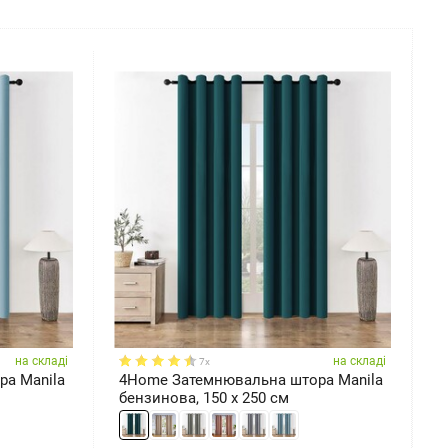
на складі
на складі
7x
а Manila
4Home Затемнювальна штора Manila
4
бензинова, 150 x 250 см
M