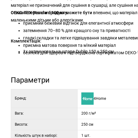
матеріал не призначений для сушіння в сушарці, але сушіння 
OEKO-TEX Standard 100 ви можете бути
Основні переваги продукту:
впевнені, що матеріал
маленькими дітьми або алергіками.
приємний бежевий відтінок для елегантної атмосфери
затемнення 70–80 % для кращого сну та приватності
гладкі складки та легке підвішування завдяки металев
Комплектація:
приємна матова поверхня та м'який матеріал
1x затемнювальна штора Dublin 150 x 250 см
безпека для здоров'я підтверджена сертифікатом OEKO-
Параметри
Бренд:
4Home
Вага:
200 г/м²
Висота:
250 см
Кількість штук в наборі:
1 шт.