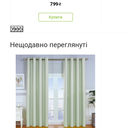
799
₴
Купити
Next
Нещодавно переглянуті