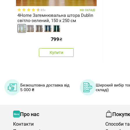
на складі
85x
4Home Затемнювальна штора Dublin
світло-зелений, 150 x 250 см
799
₴
Купити
Безкоштовна доставка від
Широкий вибір тов
5 000 ₴
складі)
Про нас
Покуп
Контакти
Способи та