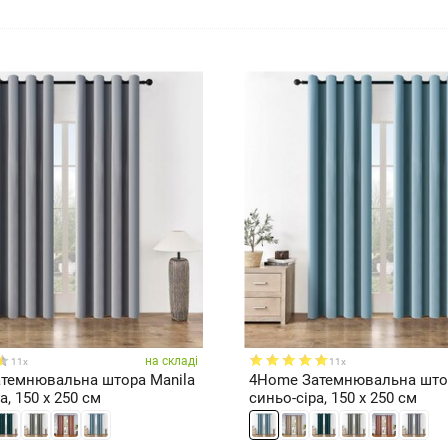
на складі
11x
11x
темнювальна штора Manila
4Home Затемнювальна штор
а, 150 x 250 см
синьо-сіра, 150 x 250 см