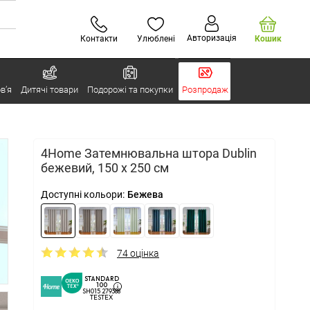
Авторизація
Контакти
Улюблені
Кошик
в’я
Дитячі товари
Подорожі та покупки
Розпродаж
4Home Затемнювальна штора Dublin
бежевий, 150 x 250 см
Доступні кольори:
Бежева
74 оцінка
STANDARD
100
SH015 279388
TESTEX