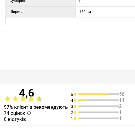
Сушарка:
ні
Ширина :
150 см
4,6
56
5
14
4
2
3
97% клієнтів рекомендують
1
2
74 оцінок
1
1
0 відгуків