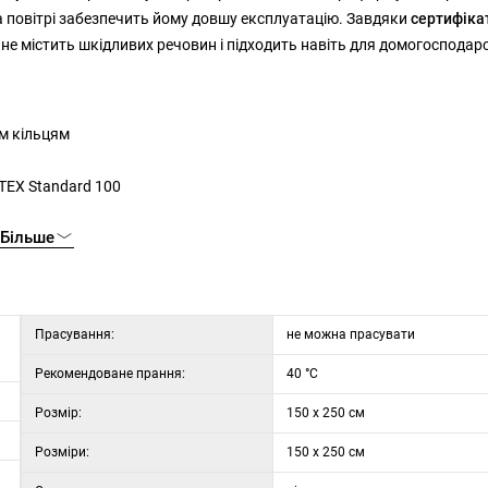
на повітрі забезпечить йому довшу експлуатацію. Завдяки
сертифіка
 не містить шкідливих речовин і підходить навіть для домогосподарс
им кільцям
TEX Standard 100
Більше
Прасування:
не можна прасувати
Рекомендоване прання:
40 °C
Розмір:
150 x 250 см
Розміри:
150 х 250 см