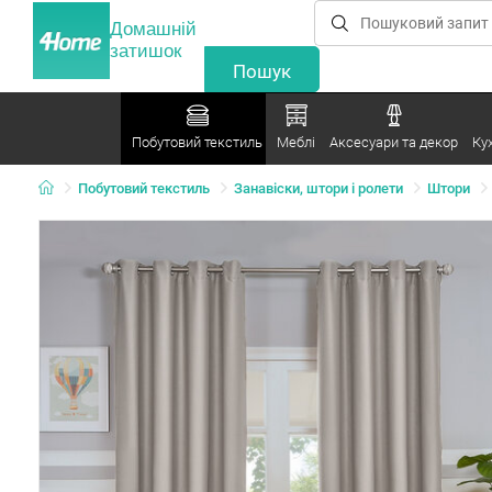
Домашній
затишок
Побутовий текстиль
Меблі
Аксесуари та декор
Ку
Побутовий текстиль
Занавіски, штори і ролети
Штори