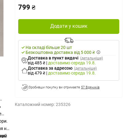
799 ₴
Додати у кошик
На складі більше 20 шт
Безкоштовна доставка від 5 000 ₴
Доставка в пункт видачі
(детальніше)
від 485 ₴
|
доставимо
середа 19.8.
Доставка за адресою
(детальніше)
від 479 ₴
|
доставимо
середа 19.8.
Зробивши покупку ви отримаєте
57 Вдячиків
Каталожний номер:
235326
ь
е
ори.
ня на
аний
ері.