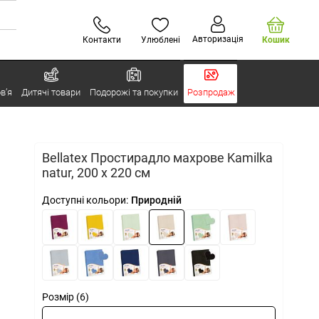
Авторизація
Контакти
Улюблені
Кошик
в’я
Дитячі товари
Подорожі та покупки
Розпродаж
Bellatex Простирадло махрове Kamilka
natur, 200 x 220 см
Доступні кольори:
Природній
Розмір (6)