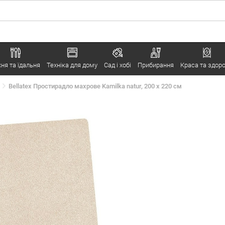
хня та їдальня
Техніка для дому
Сад і хобі
Прибирання
Краса та здоро
Bellatex Простирадло махрове Kamilka natur, 200 x 220 см