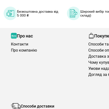
Безкоштовна доставка від
Широкий вибір тов
5 000 ₴
складі)
Про нас
Покуп
Контакти
Способи та
Про компанію
Способи о
Доставка з
Чому купув
Умови нада
Догляд за 
Способи доставки