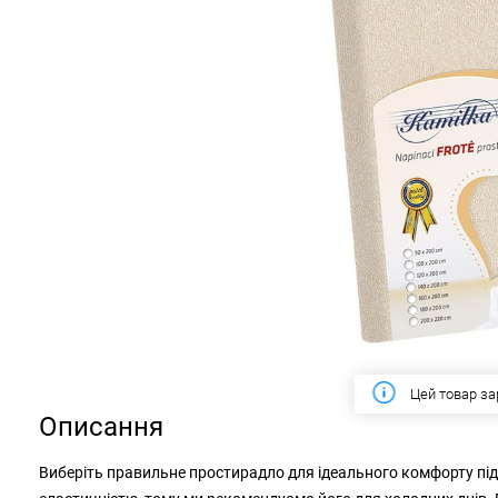
Цей тиждень
Описання
Виберіть правильне простирадло для ідеального комфорту пі