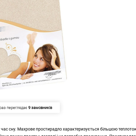
 купило
5 замовників
д час сну. Махрове простирадло характеризується більшою теплото