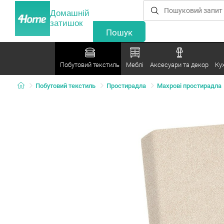
Домашній
затишок
Побутовий текстиль
Меблі
Аксесуари та декор
Ку
Побутовий текстиль
Простирадла
Махрові простирадла