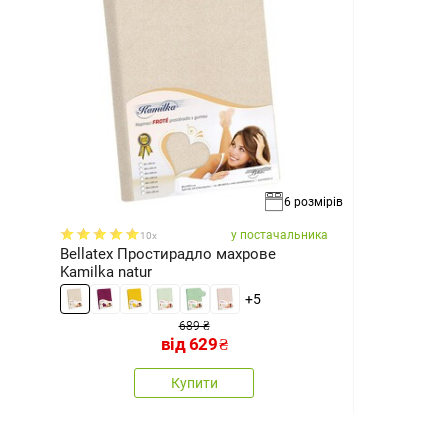
6 розмірів
у постачальника
10x
Bellatex Простирадло махрове
Kamilka natur
+5
689 ₴
від
629
₴
Купити