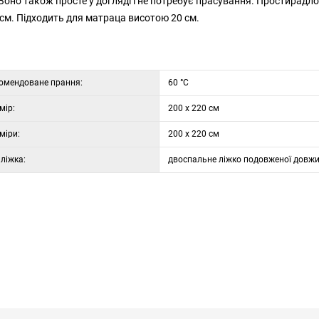
Воно також просте у догляді і не потребує прасування. Простирадло
 см. Підходить для матраца висотою 20 см.
омендоване прання:
60 °C
мір:
200 x 220 см
міри:
200 x 220 см
 ліжка:
двоспальне ліжко подовженої довж