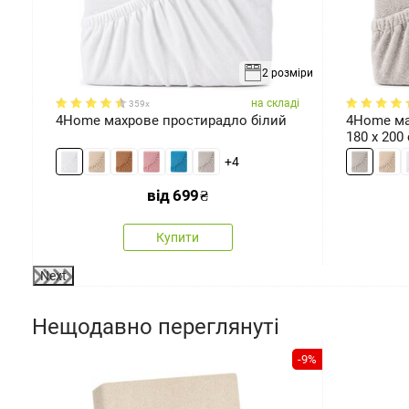
2 розміри
ді
на складі
359x
4Home махрове простирадло білий
4Home ма
180 x 200
+4
від
699
₴
Купити
Next
Нещодавно переглянуті
-9%