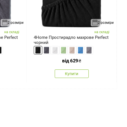
2 розміри
2 розміри
на складі
на складі
 Perfect
4Home Простирадло махрове Perfect
4
чорний
с
від
629
₴
Купити