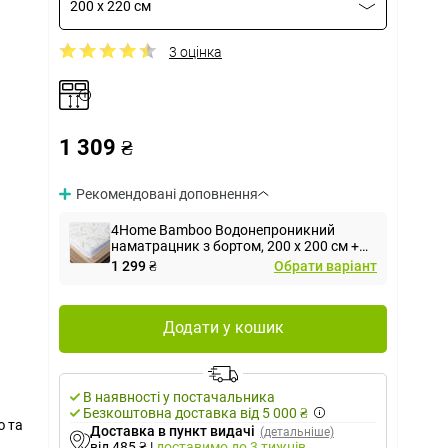
200 x 220 см
3 оцінка
1 309 ₴
Рекомендовані доповнення
4Home Bamboo Водонепроникний
наматрацник з бортом, 200 x 200 см +
30 см
1 299 ₴
Обрати варіант
Додати у кошик
В наявності у постачальника
Безкоштовна доставка від 5 000 ₴
ю та
Доставка в пункт видачі
(детальніше)
від 485 ₴
|
доставимо
до 3 тижнів