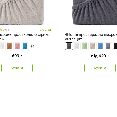
на складі
309x
хрове простирадло сірий,
4Home простирадло махрове
 см
антрацит
+4
699
₴
від
629
₴
Купити
Купити