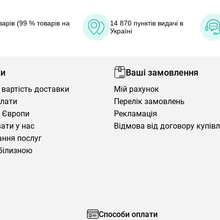
арів (99 % товарів на
14 870 пунктів видачі в
Україні
ки
Ваші замовлення
 вартість доставки
Мій рахунок
плати
Перелік замовлень
 Європи
Рекламація
ати у нас
Відмова від договору купів
ння послуг
білизною
Способи оплати