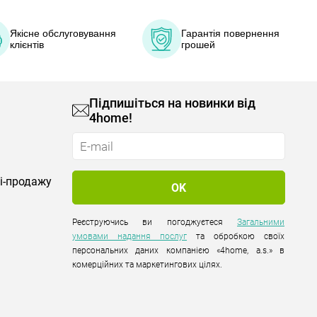
Якісне обслуговування
Гарантія повернення
клієнтів
грошей
Підпишіться на новинки від
4home!
лі-продажу
Реєструючись ви погоджуєтеся
Загальними
умовами надання послуг
та обробкою своїх
персональних даних компанією «4home, a.s.» в
комерційних та маркетингових цілях.