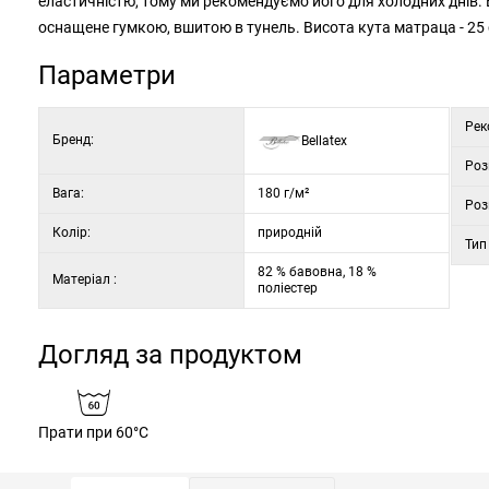
еластичністю, тому ми рекомендуємо його для холодних днів. 
оснащене гумкою, вшитою в тунель. Висота кута матраца - 25
Параметри
Рек
Бренд:
Bellatex
Роз
Вага:
180 г/м²
Роз
Колір:
природній
Тип
82 % бавовна, 18 %
Матеріал :
поліестер
Догляд за продуктом
Прати при 60°C