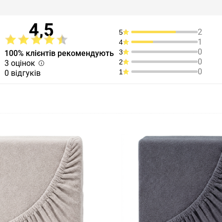
4,5
2
5
1
4
0
3
100% клієнтів рекомендують
0
2
3 оцінок
0
1
0 відгуків