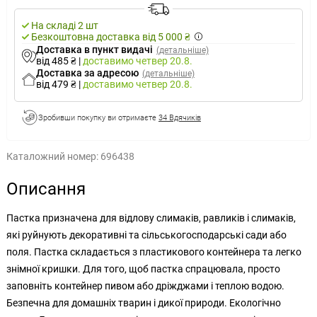
На складі 2 шт
Безкоштовна доставка від 5 000 ₴
Доставка в пункт видачі
(детальніше)
від 485 ₴
|
доставимо
четвер 20.8.
Доставка за адресою
(детальніше)
від 479 ₴
|
доставимо
четвер 20.8.
Зробивши покупку ви отримаєте
34 Вдячиків
Каталожний номер:
696438
Описання
Пастка призначена для відлову слимаків, равликів і слимаків,
які руйнують декоративні та сільськогосподарські сади або
поля. Пастка складається з пластикового контейнера та легко
знімної кришки. Для того, щоб пастка спрацювала, просто
заповніть контейнер пивом або дріжджами і теплою водою.
Безпечна для домашніх тварин і дикої природи. Екологічно