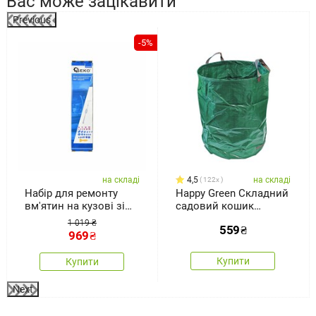
Вас може зацікавити
Previous
%
-5%
на складі
4,5
на складі
122x
Набір для ремонту
Happy Green Складний
вм'ятин на кузові зі
садовий кошик
зворотним молотком
зелений, 270 л
1 019 ₴
559
₴
969
₴
Купити
Купити
Next