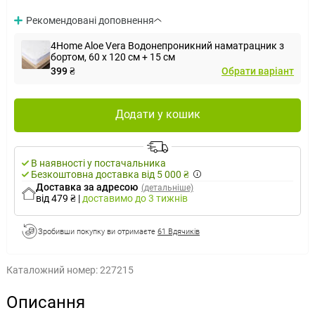
Рекомендовані доповнення
4Home Aloe Vera Водонепроникний наматрацник з
бортом, 60 x 120 см + 15 см
399 ₴
Обрати варіант
Додати у кошик
В наявності у постачальника
Безкоштовна доставка від 5 000 ₴
Доставка за адресою
(детальніше)
від 479 ₴
|
доставимо
до 3 тижнів
Зробивши покупку ви отримаєте
61 Вдячиків
Каталожний номер:
227215
Описання