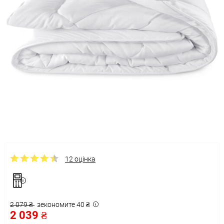
12 оцінка
2 079 ₴
зекономите 40 ₴
2 039 ₴