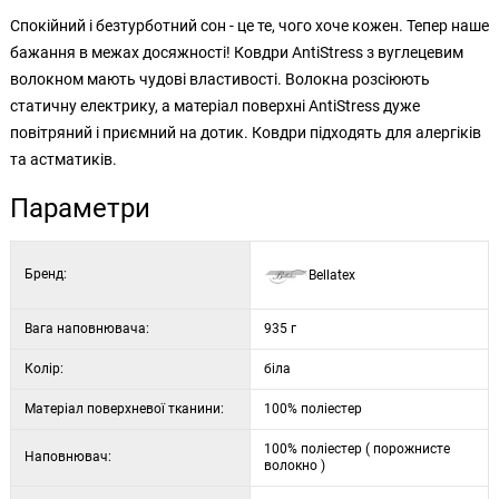
Спокійний і безтурботний сон - це те, чого хоче кожен. Тепер наше
бажання в межах досяжності! Ковдри AntiStress з вуглецевим
волокном мають чудові властивості. Волокна розсіюють
статичну електрику, а матеріал поверхні AntiStress дуже
повітряний і приємний на дотик. Ковдри підходять для алергіків
та астматиків.
Параметри
Бренд:
Bellatex
Вага наповнювача:
935 г
Колір:
біла
Матеріал поверхневої тканини:
100% поліестер
100% поліестер ( порожнисте
Наповнювач:
волокно )