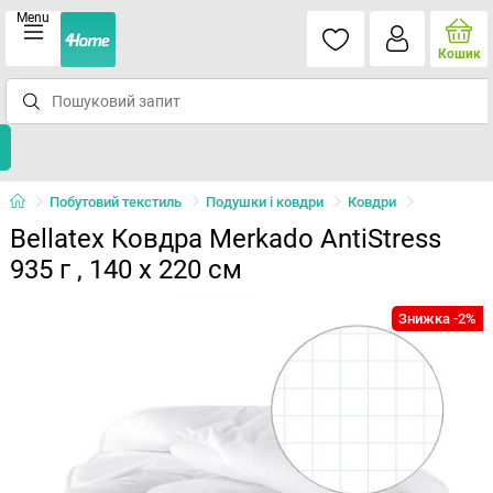
Menu
Кошик
Побутовий текстиль
Подушки і ковдри
Ковдри
Bellatex Ковдра Merkado AntiStress
935 г , 140 х 220 см
Знижка -2%