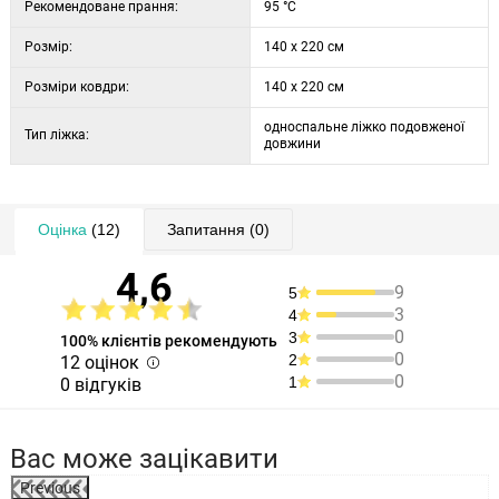
Рекомендоване прання:
95 °C
Розмір:
140 x 220 см
Розміри ковдри:
140 x 220 см
односпальне ліжко подовженої
Тип ліжка:
довжини
Оцінка
(12)
Запитання
(0)
4,6
9
5
3
4
0
3
100% клієнтів рекомендують
0
2
12 оцінок
0
1
0 відгуків
Вас може зацікавити
Previous