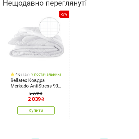
Нещодавно переглянуті
-2%
4,6
у постачальника
12x
Bellatex Ковдра
Merkado AntiStress 935
г , 140 х 220 см
2 079 ₴
2 039
₴
Купити