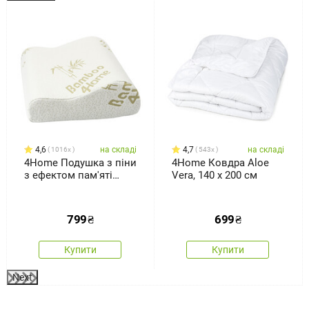
%
4,6
на складі
4,7
на складі
1016x
543x
4Home Подушка з піни
4Home Ковдра Aloe
з ефектом пам'яті
Vera, 140 x 200 см
Bamboo
профільована, 30 x 50
см
799
₴
699
₴
Купити
Купити
Next