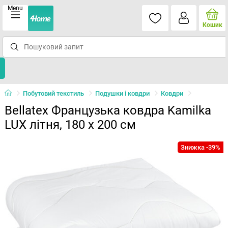
Menu
Кошик
Побутовий текстиль
Подушки і ковдри
Ковдри
Bellatex Французька ковдра Kamilka
LUX літня, 180 x 200 см
Знижка -39%