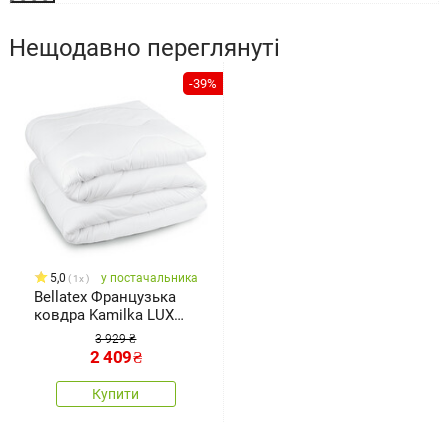
Нещодавно переглянуті
-39%
5,0
у постачальника
1x
Bellatex Французька
ковдра Kamilka LUX
літня, 180 x 200 см
3 929 ₴
2 409
₴
Купити