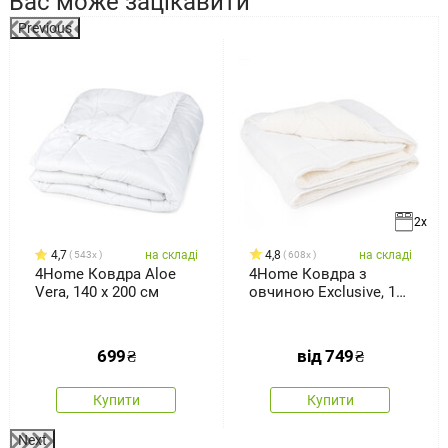
Вас може зацікавити
Previous
%
2x
4,7
на складі
4,8
на складі
543x
608x
4Home Ковдра Aloe
4Home Ковдра з
Vera, 140 x 200 см
овчиною Exclusive, 140
x 200 см
699
₴
від
749
₴
Купити
Купити
Next