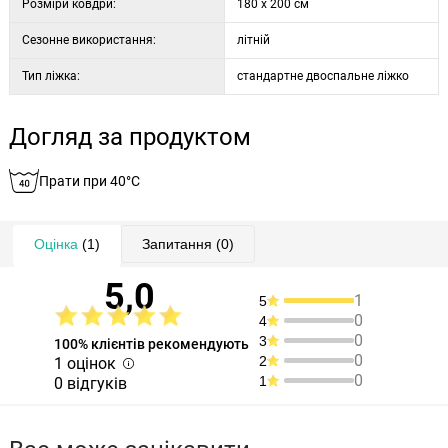
Розміри ковдри:
180 x 200 см
Сезонне використання:
літній
Тип ліжка:
стандартне двоспальне ліжко
Догляд за продуктом
Прати при 40°C
Оцінка
(1)
Запитання
(0)
5,0
1
5
0
4
0
3
100% клієнтів рекомендують
0
2
1 оцінок
0
1
0 відгуків