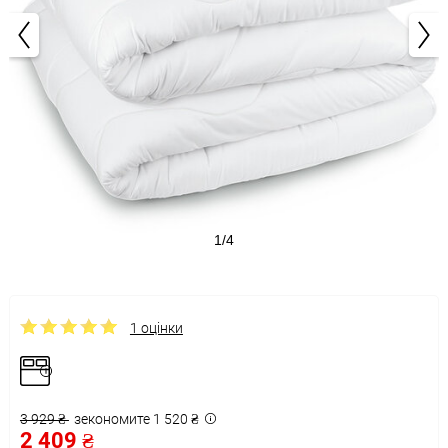
1/4
1 оцінки
3 929 ₴
зекономите 1 520 ₴
2 409 ₴