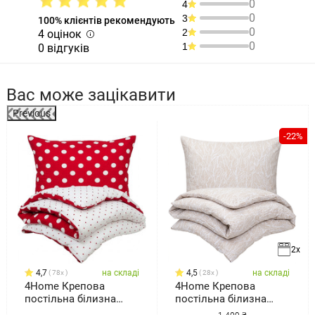
0
4
0
3
100% клієнтів рекомендують
0
2
4 оцінок
0
1
0 відгуків
Вас може зацікавити
Previous
%
-22%
2x
4,7
на складі
4,5
на складі
78x
28x
4Home Крепова
4Home Крепова
постільна білизна
постільна білизна
Червона крапка, 220 x
Natural, 140 x 220 см,