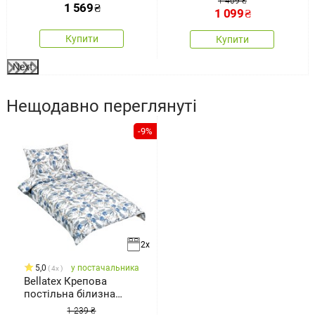
1 409 ₴
1 569
₴
200 см, 2 шт. 70 x 90 см
70 x 90 см
1 099
₴
Купити
Купити
Next
Нещодавно переглянуті
-9%
2x
5,0
у постачальника
4x
Bellatex Крепова
постільна білизна
Квітка
1 239 ₴