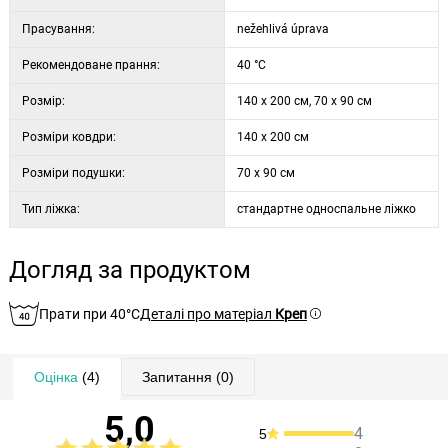
Прасування:
nežehlivá úprava
Рекомендоване прання:
40 °C
Розмір:
140 x 200 см, 70 x 90 см
Розміри ковдри:
140 x 200 см
Розміри подушки:
70 x 90 см
Тип ліжка:
стандартне односпальне ліжко
Догляд за продуктом
Прати при 40°C
Деталі про матеріал
Креп
Оцінка
(4)
Запитання
(0)
5,0
4
5