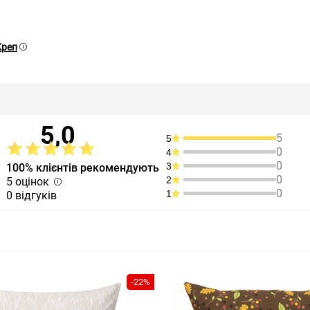
Креп
5,0
5
5
0
4
0
3
100% клієнтів рекомендують
0
2
5 оцінок
0
1
0 відгуків
-22%