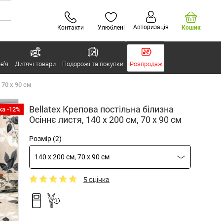
Авторизація
Контакти
Улюблені
Кошик
в’я
Дитячі товари
Подорожі та покупки
Розпродаж
 70 x 90 см
Bellatex Крепова постільна білизна
а -12%
Осіннє листя, 140 x 200 см, 70 x 90 см
Розмір (2)
140 x 200 см, 70 x 90 см
5 оцінка