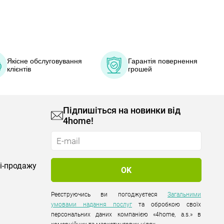
Якісне обслуговування
Гарантія повернення
клієнтів
грошей
Підпишіться на новинки від
4home!
лі-продажу
Реєструючись ви погоджуєтеся
Загальними
умовами надання послуг
та обробкою своїх
персональних даних компанією «4home, a.s.» в