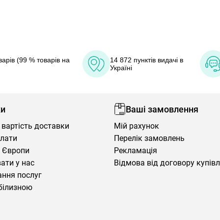
арів (99 % товарів на
14 872 пунктів видачі в
Україні
ки
Ваші замовлення
 вартість доставки
Мій рахунок
плати
Перелік замовлень
 Європи
Рекламація
ати у нас
Відмова від договору купів
ння послуг
білизною