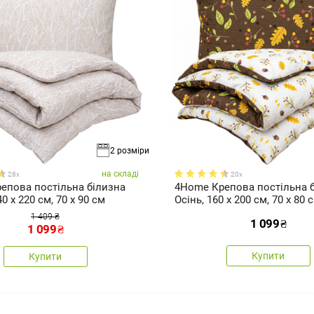
2 розміри
на складі
28x
20x
епова постільна білизна
4Home Крепова постільна 
40 x 220 см, 70 x 90 см
Осінь, 160 x 200 см, 70 x 80 
1 409 ₴
1 099
₴
1 099
₴
Купити
Купити