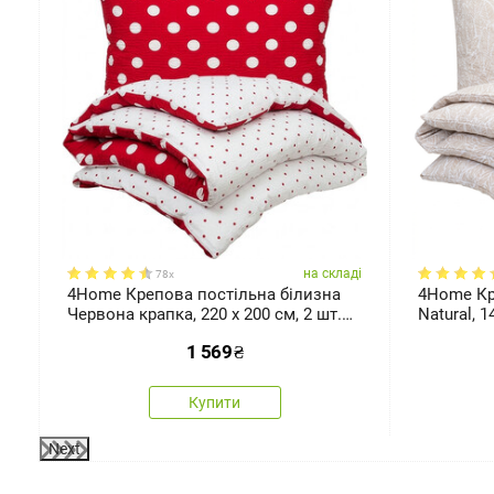
зміри
ді
на складі
78x
4Home Крепова постільна білизна
4Home Кр
Червона крапка, 220 x 200 см, 2 шт.
Natural, 1
70 x 90 см
1 569
₴
Купити
Next