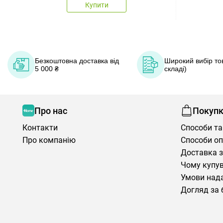
Купити
Безкоштовна доставка від
Широкий вибір тов
5 000 ₴
складі)
Про нас
Покуп
Контакти
Способи та
Про компанію
Способи о
Доставка з
Чому купув
Умови нада
Догляд за 