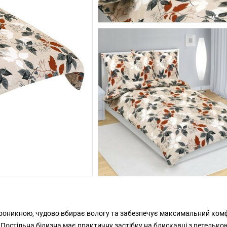
ропроникною, чудово вбирає вологу та забезпечує максимальний ком
и. Постільна білизна має практичну застібку на блискавці з петелько