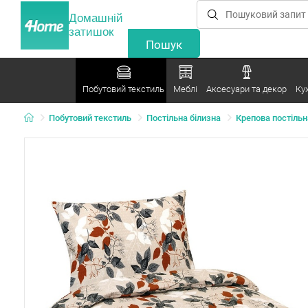
Домашній
затишок
Побутовий текстиль
Меблі
Аксесуари та декор
Ку
Побутовий текстиль
Постільна білизна
Крепова постільн