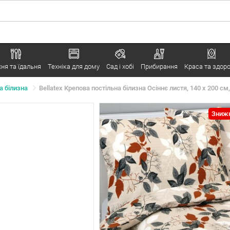
хня та їдальня
Техніка для дому
Сад і хобі
Прибирання
Краса та здоро
а білизна
Bellatex Крепова постільна білизна Осіннє листя, 140 x 200 см,
Знижк