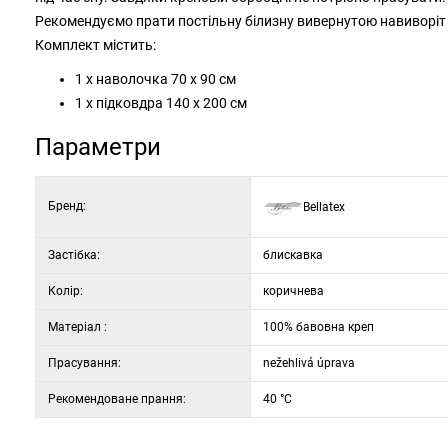
Рекомендуємо прати постільну білизну вивернутою навиворіт
Комплект містить:
1 x наволочка 70 x 90 см
1 x підковдра 140 x 200 см
Параметри
Бренд:
Bellatex
Застібка:
блискавка
Колір:
коричнева
Матеріал :
100% бавовна креп
Прасування:
nežehlivá úprava
Рекомендоване прання:
40 °C