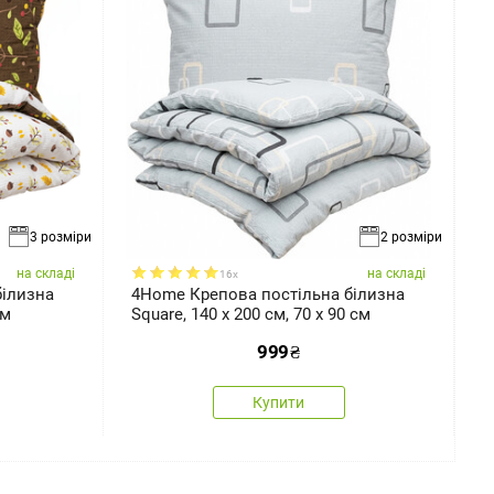
3 розміри
2 розміри
на складі
на складі
16x
білизна
4Home Крепова постільна білизна
4
см
Square, 140 x 200 см, 70 х 90 см
S
999
₴
Купити