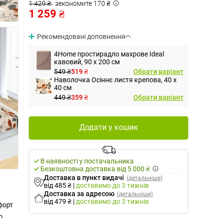
1 429 ₴
зекономите 170 ₴
1 259 ₴
Рекомендовані доповнення
4Home простирадло махрове Ideal
кавовий, 90 x 200 см
549 ₴
519 ₴
Обрати варіант
Наволочка Осіннє листя крепова, 40 x
40 см
449 ₴
359 ₴
Обрати варіант
Додати у кошик
В наявності у постачальника
Безкоштовна доставка від 5 000 ₴
Доставка в пункт видачі
(детальніше)
від 485 ₴
|
доставимо
до 3 тижнів
Доставка за адресою
(детальніше)
від 479 ₴
|
доставимо
до 3 тижнів
форт
ю.