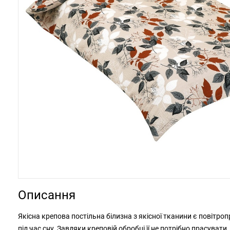
Описання
Якісна крепова постільна білизна з якісної тканини є повіт
під час сну. Завдяки креповій обробці її не потрібно прасуват