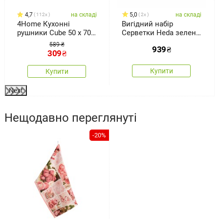
4,7
на складі
5,0
на складі
112x
2x
4Home Кухонні
Вигідний набір
рушники Cube 50 х 70
Серветки Heda зелені,
см, набір з 3 штук
30 x 50 см, 4шт.
589 ₴
939
₴
309
₴
Купити
Купити
Next
Нещодавно переглянуті
-20%