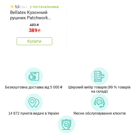
5,0
у постачальника
2x
Bellatex Кухонний
рушник Patchwork
рожевий, 50 x 70 см
489 ₴
389
₴
Купити
Безкоштовна доставка від 5 000 ₴
Широкий вибір товарів (99 % товарів
на складі)
14 872 пунктів видачі в Україні
Якісне обслуговування клієнтів