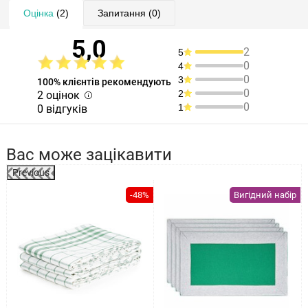
Оцінка
(2)
Запитання
(0)
5,0
2
5
0
4
0
3
100% клієнтів рекомендують
0
2
2 оцінок
0
1
0 відгуків
Вас може зацікавити
Previous
%
-48%
Вигідний набір