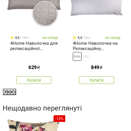
4,6
на складі
4,4
на складі
190x
59x
4Home Наволочка для
4Home Наволочка на
релаксаційної
Релаксаційну
подушки- обіймашки
подушку-обіймашку,
Orient сірий, 50 x 150
світло-сірий, 55 x 180
см
см
629
₴
849
₴
Купити
Купити
Next
Нещодавно переглянуті
-12%