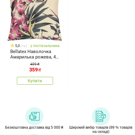
5,0
у постачальника
1x
Bellatex Наволочка
Амарилька рожева, 40
x 40 см
409 ₴
359
₴
Купити
Безкоштовна доставка від 5 000 ₴
Широкий вибір товарів (99 % товарів
на складі)