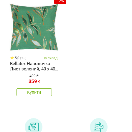
-12%
5,0
на складі
2x
Bellatex Наволочка
Лист зелений, 40 x 40
см
409 ₴
359
₴
Купити