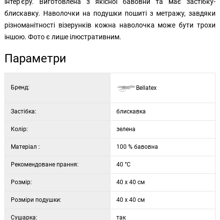
інтер'єру. Виготовлена з якісної бавовни та має застібку-
блискавку. Наволочки на подушки пошиті з метражу, завдяки
різноманітності візерунків кожна наволочка може бути трохи
іншою. Фото є лише ілюстративним.
Параметри
Бренд:
Bellatex
Застібка:
блискавка
Колір:
зелена
Матеріал :
100 % бавовна
Рекомендоване прання:
40 °C
Розмір:
40 x 40 см
Розміри подушки:
40 x 40 см
Сушарка:
так