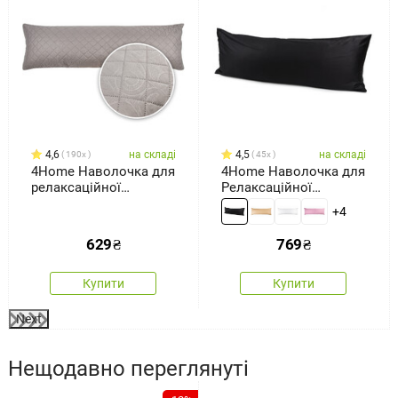
4,6
на складі
4,5
на складі
190x
45x
4Home Наволочка для
4Home Наволочка для
релаксаційної
Релаксаційної
подушки- обіймашки
подушки -обіймашки
+4
Orient сірий, 50 x 150
сатин чорний, 50 x 150
см
см
629
₴
769
₴
Купити
Купити
Next
Нещодавно переглянуті