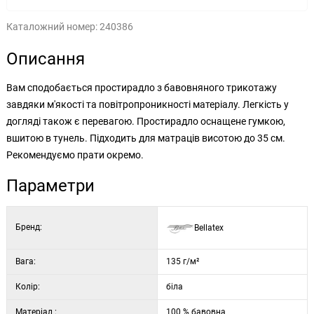
Каталожний номер:
240386
Описання
Вам сподобається простирадло з бавовняного трикотажу
завдяки м'якості та повітропроникності матеріалу. Легкість у
догляді також є перевагою. Простирадло оснащене гумкою,
вшитою в тунель. Підходить для матраців висотою до 35 см.
Рекомендуємо прати окремо.
Параметри
Бренд:
Bellatex
Вага:
135 г/м²
Колір:
біла
Матеріал :
100 % бавовна