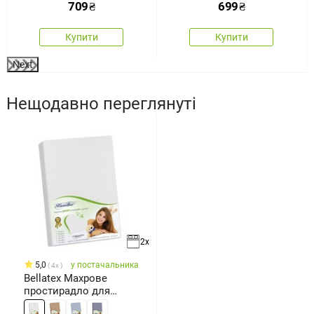
709
₴
699
₴
Купити
Купити
Next
Нещодавно переглянуті
2x
5,0
у постачальника
4x
Bellatex Махрове
простирадло для
високих матраців