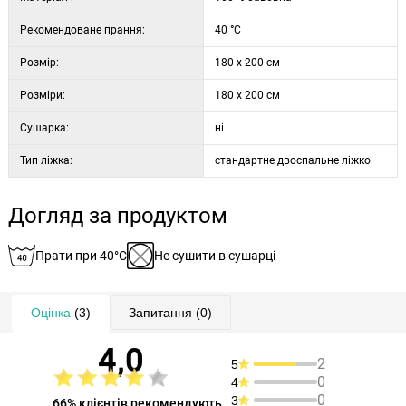
Рекомендоване прання:
40 °C
Розмір:
180 x 200 см
Розміри:
180 x 200 см
Сушарка:
ні
Тип ліжка:
стандартне двоспальне ліжко
Догляд за продуктом
Прати при 40°C
Не сушити в сушарці
Оцінка
(3)
Запитання
(0)
4,0
2
5
0
4
0
3
66% клієнтів рекомендують