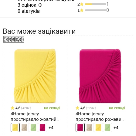
1
2
3 оцінок
0
1
0 відгуків
Вас може зацікавити
Previous
4,6
на складі
4,6
на складі
428x
223x
4Home jersey
4Home jersey
простирадло жовтий,
простирадло рожевий,
180 x 200 см
180 x 200 см
+4
+4