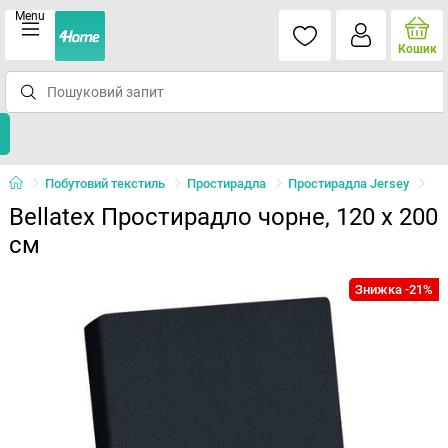
Menu
Кошик
Побутовий текстиль
Простирадла
Простирадла Jersey
Bellatex Простирадло чорне, 120 x 200
см
Знижка -21%