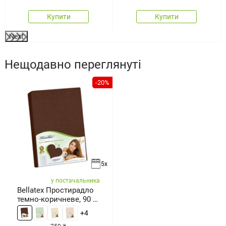
Купити
Купити
Next
Нещодавно переглянуті
-20%
5x
у постачальника
Bellatex Простирадло
темно-коричневе, 90 x
200 см
+4