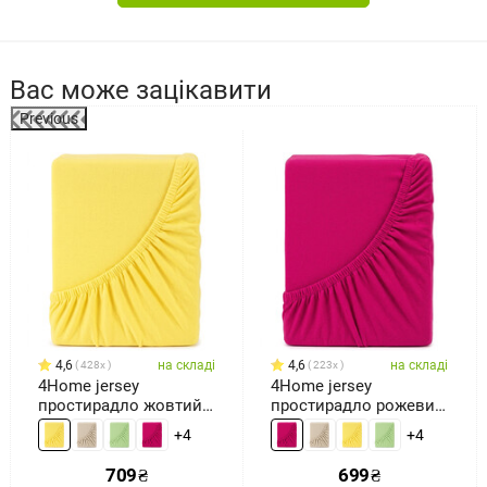
Вас може зацікавити
Previous
4,6
на складі
4,6
на складі
428x
223x
4Home jersey
4Home jersey
простирадло жовтий,
простирадло рожевий,
180 x 200 см
180 x 200 см
+4
+4
709
₴
699
₴