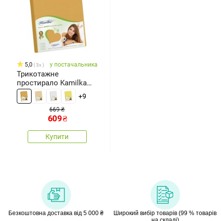
5,0
у постачальника
3x
Трикотажне
простирало Kamilka
гірчичний, 90 x 200 см
+9
669 ₴
609
₴
Купити
Безкоштовна доставка від 5 000 ₴
Широкий вибір товарів (99 % товарів
на складі)