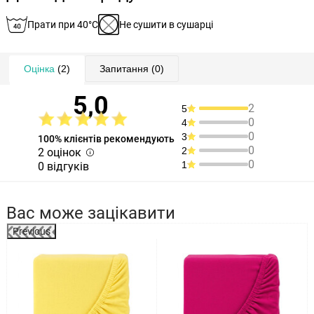
Прати при 40°C
Не сушити в сушарці
Оцінка
(2)
Запитання
(0)
5,0
2
5
0
4
0
3
100% клієнтів рекомендують
0
2
2 оцінок
0
1
0 відгуків
Вас може зацікавити
Previous