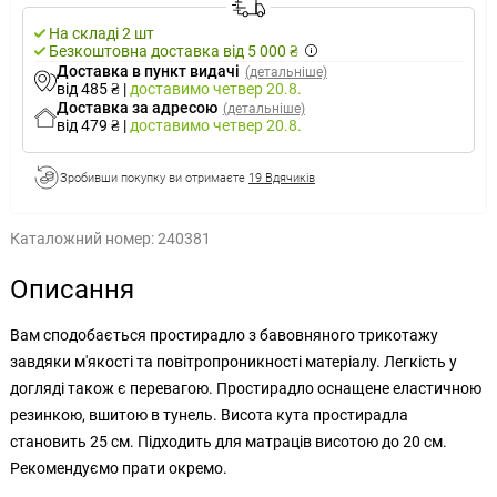
На складі 2 шт
Безкоштовна доставка від 5 000 ₴
Доставка в пункт видачі
(детальніше)
від 485 ₴
|
доставимо
четвер 20.8.
Доставка за адресою
(детальніше)
від 479 ₴
|
доставимо
четвер 20.8.
Зробивши покупку ви отримаєте
19 Вдячиків
Каталожний номер:
240381
Описання
Вам сподобається простирадло з бавовняного трикотажу
завдяки м'якості та повітропроникності матеріалу. Легкість у
догляді також є перевагою. Простирадло оснащене еластичною
резинкою, вшитою в тунель. Висота кута простирадла
становить 25 см. Підходить для матраців висотою до 20 см.
Рекомендуємо прати окремо.