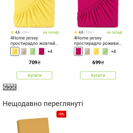
4,6
на складі
4,6
на складі
428x
223x
4Home jersey
4Home jersey
простирадло жовтий,
простирадло рожевий,
180 x 200 см
180 x 200 см
+4
+4
709
₴
699
₴
Купити
Купити
Next
Нещодавно переглянуті
-9%