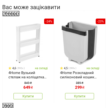
Вас може зацікавити
Previous
-24%
-23%
4,6
на складі
4,5
на складі
592x
290x
4Home Вузький
4Home Розкладний
стелаж на коліщатках
силіконовий кошик
Slim Jim
для сміття Clean
849 ₴
389 ₴
649
₴
299
₴
Купити
Купити
Next