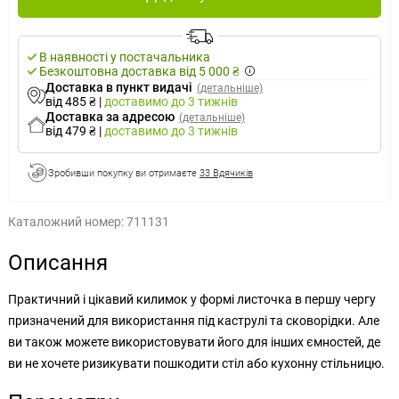
В наявності у постачальника
Безкоштовна доставка від 5 000 ₴
Доставка в пункт видачі
(детальніше)
від 485 ₴
|
доставимо
до 3 тижнів
Доставка за адресою
(детальніше)
від 479 ₴
|
доставимо
до 3 тижнів
Зробивши покупку ви отримаєте
33 Вдячиків
Каталожний номер:
711131
Описання
Практичний і цікавий килимок у формі листочка в першу чергу
призначений для використання під каструлі та сковорідки. Але
ви також можете використовувати його для інших ємностей, де
ви не хочете ризикувати пошкодити стіл або кухонну стільницю.