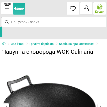
Menu
Кошик
Сад і хобі
Грилі та барбекю
Барбекю приналежності
Чавунна сковорода WOK Culinaria