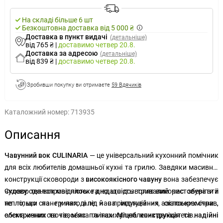
На складі більше 6 шт
Безкоштовна доставка від 5 000 ₴
Доставка в пункт видачі
(детальніше)
від 765 ₴
|
доставимо
четвер 20.8.
Доставка за адресою
(детальніше)
від 839 ₴
|
доставимо
четвер 20.8.
Зробивши покупку ви отримаєте
59 Вдячиків
Каталожний номер:
713935
Описання
Чавунний вок CULINARIA
— це універсальний кухонний помічник
для всіх любителів домашньої кухні та грилю. Завдяки масивній
конструкції сковороди з
високоякісного чавуну
вона забезпечує
чудову теплопровідність та здатність тривалий час зберігати
Сковорода-вок має
плоске дно
, що дозволяє використовувати її
тепло, що стане у нагоді під час приготування азіатських страв,
не тільки на грилях, але й на індукційних, склокерамічних,
обсмажених овочів, м’яса та інших улюблених делікатесів.
електричних та газових плитах.
Міцна конструкція та надійні