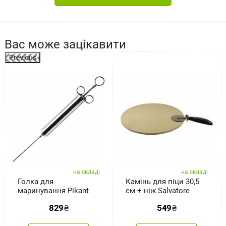
Вас може зацікавити
Previous
%
на складі
на складі
Голка для
Камінь для піци 30,5
маринування Pikant
см + ніж Salvatore
829
₴
549
₴