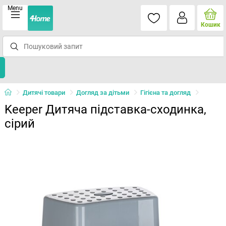
Menu
Кошик
Дитячі товари
Догляд за дітьми
Гігієна та догляд
Keeper Дитяча підставка-сходинка,
сірий