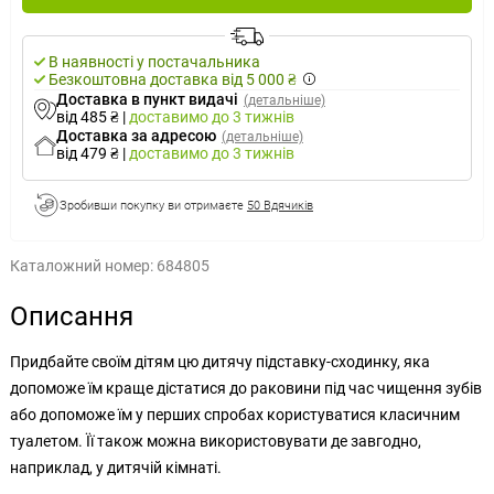
В наявності у постачальника
Безкоштовна доставка від 5 000 ₴
Доставка в пункт видачі
(детальніше)
від 485 ₴
|
доставимо
до 3 тижнів
Доставка за адресою
(детальніше)
від 479 ₴
|
доставимо
до 3 тижнів
Зробивши покупку ви отримаєте
50 Вдячиків
Каталожний номер:
684805
Описання
Придбайте своїм дітям цю дитячу підставку-сходинку, яка
допоможе їм краще дістатися до раковини під час чищення зубів
або допоможе їм у перших спробах користуватися класичним
туалетом. Її також можна використовувати де завгодно,
наприклад, у дитячій кімнаті.