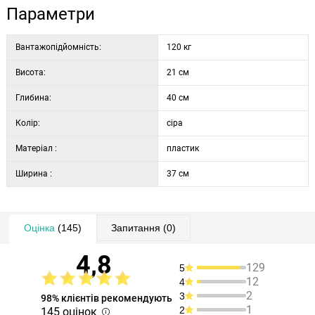
Параметри
Вантажопідйомність:
120 кг
Висота:
21 см
Глибина:
40 см
Колір:
сіра
Матеріал :
пластик
Ширина :
37 см
Оцінка
(145)
Запитання
(0)
4,8
129
5
12
4
2
3
98% клієнтів рекомендують
1
2
145 оцінок