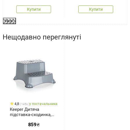
Купити
Купити
Next
Нещодавно переглянуті
4,8
у постачальника
145x
Keeper Дитяча
підставка-сходинка,
сірий
859
₴