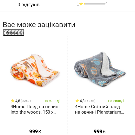
1
1
0 відгуків
Вас може зацікавити
Previous
%
4,8
на складі
4,8
на складі
225x
585x
4Home Плед на овчині
4Home Світний плед
Into the woods, 150 x
на овчині Planetarium,
200 см
150 x 200 см
999
₴
999
₴