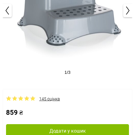
1/3
145 оцінка
859 ₴
Додати у кошик