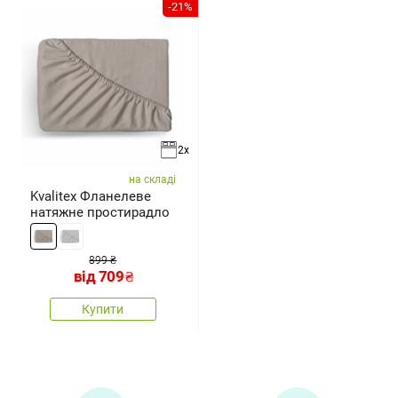
-21%
2x
на складі
Kvalitex Фланелеве
натяжне простирадло
899 ₴
від
709
₴
Купити