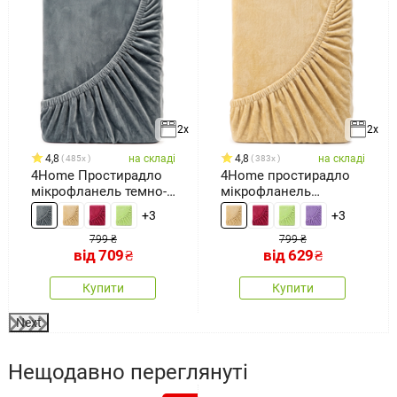
2x
2x
4,8
на складі
4,8
на складі
485x
383x
4Home Простирадло
4Home простирадло
мікрофланель темно-
мікрофланель
сірий
бежевий
+3
+3
799 ₴
799 ₴
від
709
₴
від
629
₴
Купити
Купити
Next
Нещодавно переглянуті