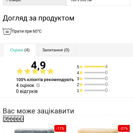
Розміри:
180 x 200 см
Догляд за продуктом
Прати при 60°C
Оцінка
(4)
Запитання
(0)
4,9
4
5
0
4
0
3
100% клієнтів рекомендують
0
2
4 оцінок
0
1
0 відгуків
Вас може зацікавити
Previous
%
-11%
-21%